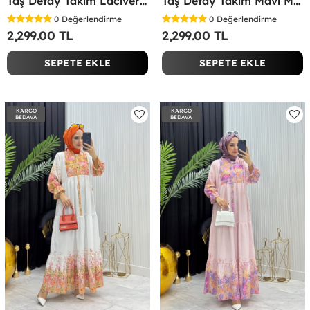
Taş Detay Takım Lacivert Lacivert
Taş Detay Takım Mavi Mavi
0
Değerlendirme
0
Değerlendirme
2,299.00 TL
2,299.00 TL
SEPETE EKLE
SEPETE EKLE
KARGO
KARGO
BEDAVA
BEDAVA