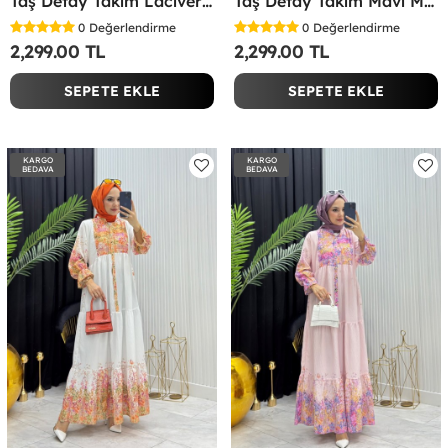
Taş Detay Takım Lacivert Lacivert
Taş Detay Takım Mavi Mavi
0
Değerlendirme
0
Değerlendirme
2,299.00 TL
2,299.00 TL
SEPETE EKLE
SEPETE EKLE
KARGO
KARGO
BEDAVA
BEDAVA