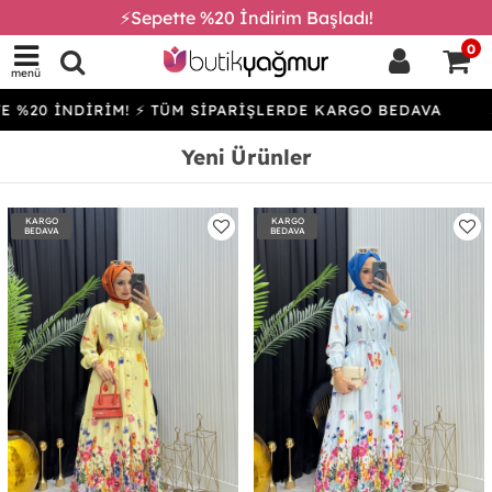
⚡Sepette %20 İndirim Başladı!
0
menü
DİRİM! ⚡ TÜM SİPARİŞLERDE KARGO BEDAVA
SEPETTE 
Yeni Ürünler
KARGO
KARGO
BEDAVA
BEDAVA