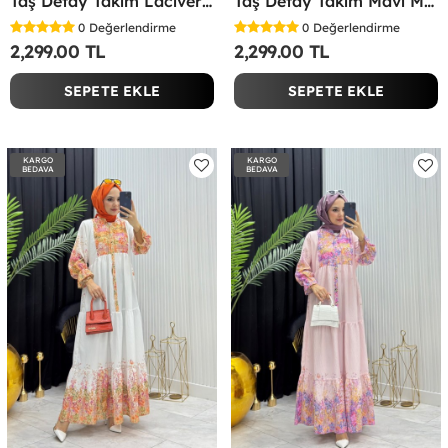
Taş Detay Takım Lacivert Lacivert
Taş Detay Takım Mavi Mavi
0
Değerlendirme
0
Değerlendirme
2,299.00 TL
2,299.00 TL
SEPETE EKLE
SEPETE EKLE
KARGO
KARGO
BEDAVA
BEDAVA