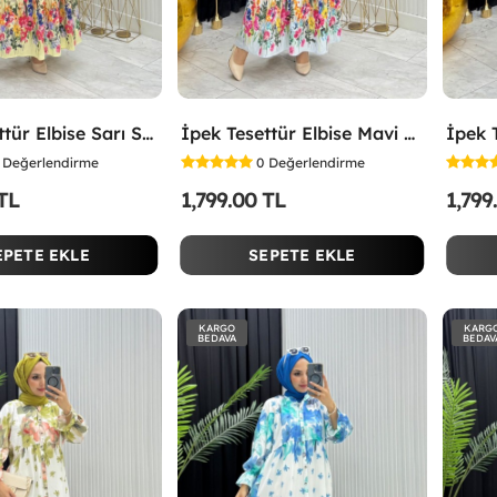
İpek Tesettür Elbise Sarı Sarı
İpek Tesettür Elbise Mavi Mavi
Değerlendirme
0
Değerlendirme
 TL
1,799.00 TL
1,799
EPETE EKLE
SEPETE EKLE
KARGO
KARG
BEDAVA
BEDAV