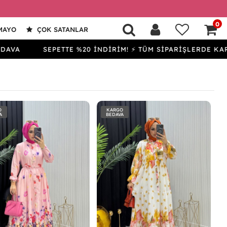
0
MAYO
ÇOK SATANLAR
SEPETTE %20 İNDİRİM! ⚡ TÜM SİPARİŞLERDE KARGO BE
O
KARGO
A
BEDAVA