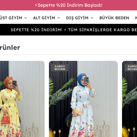
⚡Sepette %20 İndirim Başladı!
ÜST GIYIM
ALT GIYIM
DIŞ GIYIM
BÜYÜK BEDEN
ETTE %20 İNDİRİM! ⚡ TÜM SİPARİŞLERDE KARGO BEDAVA
rünler
KARGO
KARG
BEDAVA
BEDAV