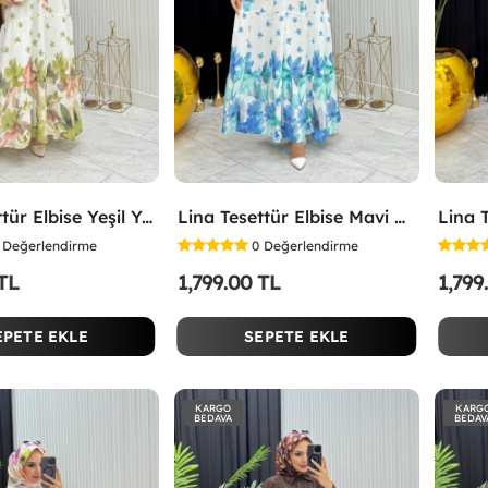
Lina Tesettür Elbise Yeşil Yeşil
Lina Tesettür Elbise Mavi Mavi
Değerlendirme
0
Değerlendirme
 TL
1,799.00 TL
1,799
EPETE EKLE
SEPETE EKLE
KARGO
KARG
BEDAVA
BEDAV