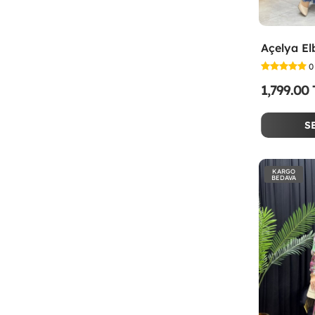
Açelya El
0
1,799.00
S
KARGO
BEDAVA