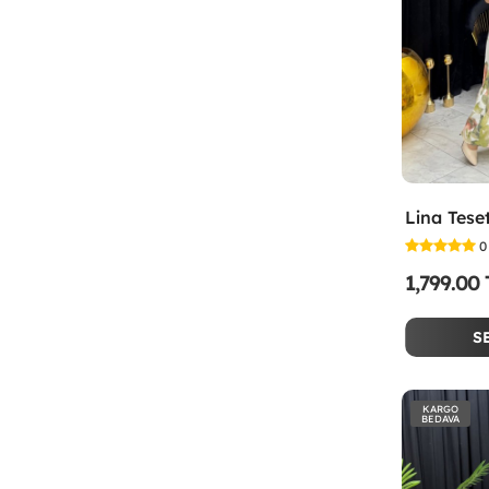
0
1,799.00
S
KARGO
BEDAVA