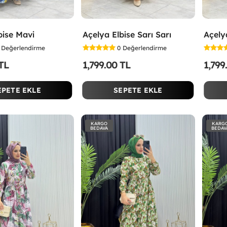
bise Mavi
Açelya Elbise Sarı Sarı
Açely
Değerlendirme
0
Değerlendirme
 TL
1,799.00 TL
1,799
EPETE EKLE
SEPETE EKLE
KARGO
KARG
BEDAVA
BEDAV