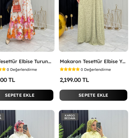
Lina Tesettür Elbise Turuncu Turuncu
Makaron Tesettür Elbise Yeşil Yeşil
0
Değerlendirme
0
Değerlendirme
.00 TL
2,199.00 TL
SEPETE EKLE
SEPETE EKLE
O
KARGO
A
BEDAVA