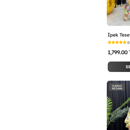
0
1,799.00
S
KARGO
BEDAVA