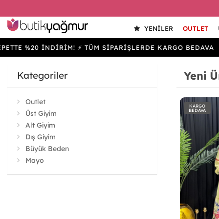
YENILER
OUTLET
%20 İNDİRİM! ⚡ TÜM SİPARİŞLERDE KARGO BEDAVA
SEP
Yeni Ü
Kategoriler
Outlet
KARGO
BEDAVA
Üst Giyim
Alt Giyim
Dış Giyim
Büyük Beden
Mayo