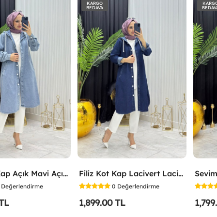
KARGO
KARG
BEDAVA
BEDAV
Filiz Kot Kap Açık Mavi Açık Mavi
Filiz Kot Kap Lacivert Lacivert
Sevim
Değerlendirme
0
Değerlendirme
 TL
1,899.00 TL
1,799