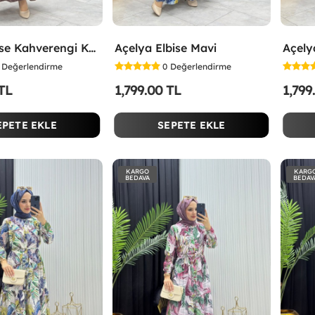
Selen Elbise Kahverengi Kahverengi
Açelya Elbise Mavi
Açelya
Değerlendirme
0
Değerlendirme
 TL
1,799.00 TL
1,799
EPETE EKLE
SEPETE EKLE
KARGO
KARG
BEDAVA
BEDAV