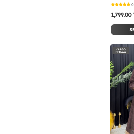
0
1,799.00
S
KARGO
BEDAVA