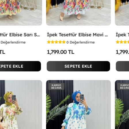
İpek Tesettür Elbise Sarı Sarı
İpek Tesettür Elbise Mavi Mavi
Değerlendirme
0
Değerlendirme
 TL
1,799.00 TL
1,799
EPETE EKLE
SEPETE EKLE
KARGO
KARG
BEDAVA
BEDAV