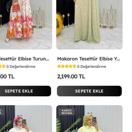
Lina Tesettür Elbise Turuncu Turuncu
Makaron Tesettür Elbise Yeşil Yeşil
0
Değerlendirme
0
Değerlendirme
.00 TL
2,199.00 TL
SEPETE EKLE
SEPETE EKLE
O
KARGO
A
BEDAVA