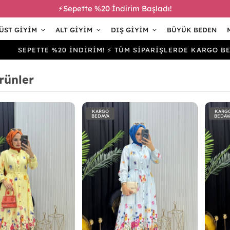
⚡Sepette %20 İndirim Başladı!
ÜST GIYIM
ALT GIYIM
DIŞ GIYIM
BÜYÜK BEDEN
ETTE %20 İNDİRİM! ⚡ TÜM SİPARİŞLERDE KARGO BEDAVA
rünler
KARGO
KARG
BEDAVA
BEDAV