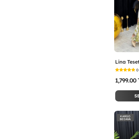
0
1,799.00
S
KARGO
BEDAVA