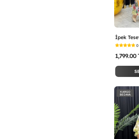
0
1,799.00
S
KARGO
BEDAVA