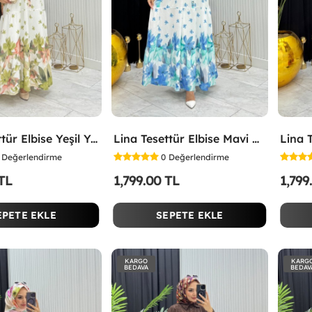
Lina Tesettür Elbise Yeşil Yeşil
Lina Tesettür Elbise Mavi Mavi
Değerlendirme
0
Değerlendirme
 TL
1,799.00 TL
1,799
EPETE EKLE
SEPETE EKLE
KARGO
KARG
BEDAVA
BEDAV