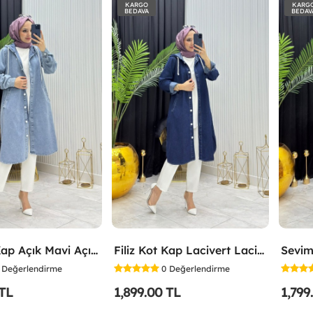
KARGO
KARG
BEDAVA
BEDAV
Filiz Kot Kap Açık Mavi Açık Mavi
Filiz Kot Kap Lacivert Lacivert
Sevim
Değerlendirme
0
Değerlendirme
 TL
1,899.00 TL
1,799