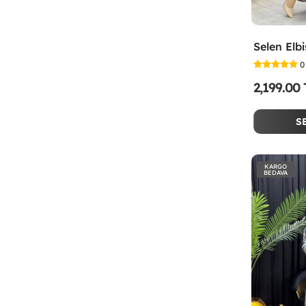
0
2,199.00
S
KARGO
BEDAVA