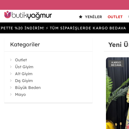
YENILER
OUTLET
%20 İNDİRİM! ⚡ TÜM SİPARİŞLERDE KARGO BEDAVA
SEP
Yeni Ü
Kategoriler
Outlet
KARGO
BEDAVA
Üst Giyim
Alt Giyim
Dış Giyim
Büyük Beden
Mayo