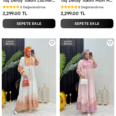
Taş Detay Takım Lacivert Lacivert
Taş Detay Takım Mavi Mavi
0
Değerlendirme
0
Değerlendirme
2,299.00 TL
2,299.00 TL
SEPETE EKLE
SEPETE EKLE
KARGO
KARGO
BEDAVA
BEDAVA