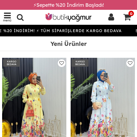
⚡Sepette %20 İndirim Başladı!
0
menü
İRİM! ⚡ TÜM SİPARİŞLERDE KARGO BEDAVA
SEPETTE %
Yeni Ürünler
KARGO
KARGO
BEDAVA
BEDAVA