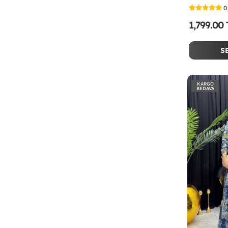
0
1,799.00
S
KARGO
BEDAVA