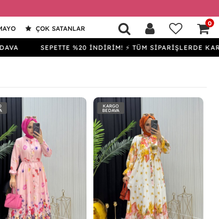
0
MAYO
ÇOK SATANLAR
SEPETTE %20 İNDİRİM! ⚡ TÜM SİPARİŞLERDE KARGO BED
O
KARGO
A
BEDAVA