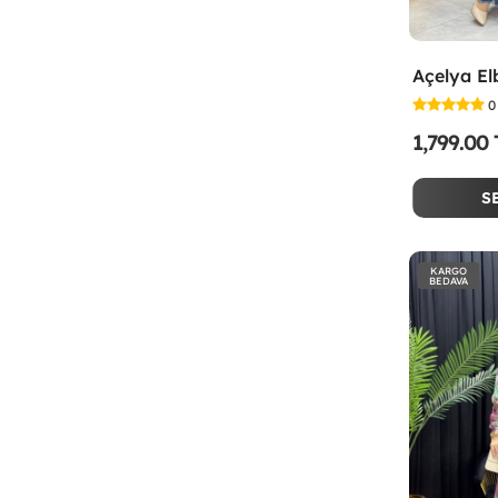
Açelya El
0
1,799.00
S
KARGO
BEDAVA