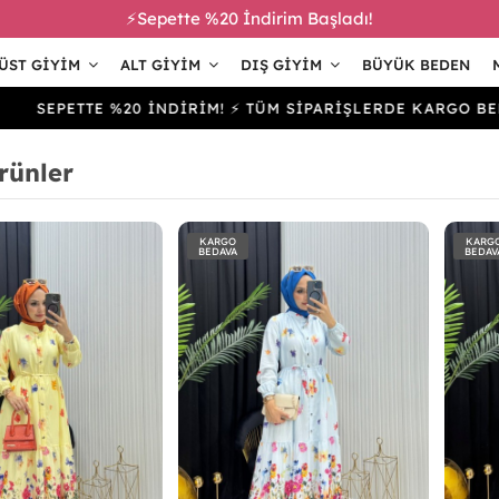
⚡Sepette %20 İndirim Başladı!
ÜST GIYIM
ALT GIYIM
DIŞ GIYIM
BÜYÜK BEDEN
ETTE %20 İNDİRİM! ⚡ TÜM SİPARİŞLERDE KARGO BEDAVA
rünler
KARGO
KARG
BEDAVA
BEDAV