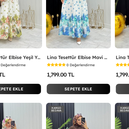
Lina Tesettür Elbise Yeşil Yeşil
Lina Tesettür Elbise Mavi Mavi
Değerlendirme
0
Değerlendirme
 TL
1,799.00 TL
1,799
EPETE EKLE
SEPETE EKLE
KARGO
KARG
BEDAVA
BEDAV