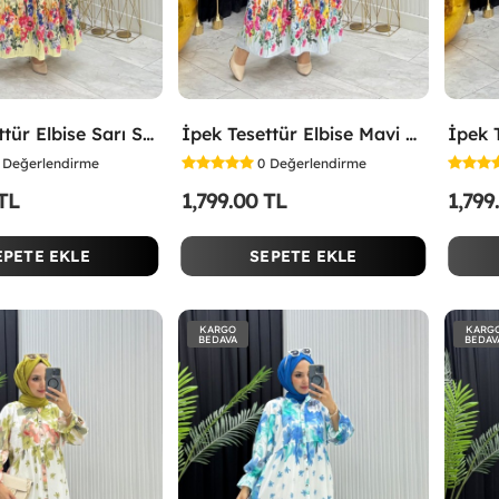
İpek Tesettür Elbise Sarı Sarı
İpek Tesettür Elbise Mavi Mavi
Değerlendirme
0
Değerlendirme
 TL
1,799.00 TL
1,799
EPETE EKLE
SEPETE EKLE
KARGO
KARG
BEDAVA
BEDAV