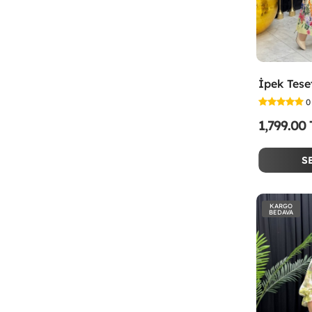
0
1,799.00
S
KARGO
BEDAVA