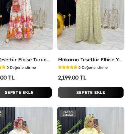
Lina Tesettür Elbise Turuncu Turuncu
Makaron Tesettür Elbise Yeşil Yeşil
0
Değerlendirme
0
Değerlendirme
.00 TL
2,199.00 TL
SEPETE EKLE
SEPETE EKLE
O
KARGO
A
BEDAVA