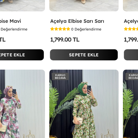
bise Mavi
Açelya Elbise Sarı Sarı
Açely
Değerlendirme
0
Değerlendirme
 TL
1,799.00 TL
1,799
EPETE EKLE
SEPETE EKLE
KARGO
KARG
BEDAVA
BEDAV