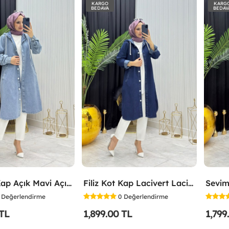
KARGO
KARG
BEDAVA
BEDAV
Filiz Kot Kap Açık Mavi Açık Mavi
Filiz Kot Kap Lacivert Lacivert
Sevim
Değerlendirme
0
Değerlendirme
 TL
1,899.00 TL
1,799