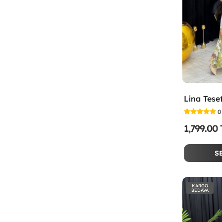
0
1,799.00
S
KARGO
BEDAVA