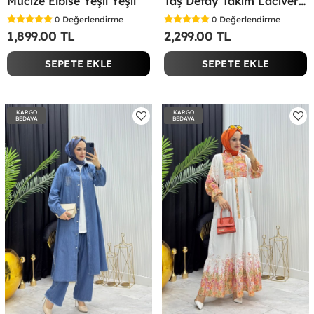
Mucize Elbise Yeşil Yeşil
Taş Detay Takım Lacivert Lacivert
0
Değerlendirme
0
Değerlendirme
1,899.00 TL
2,299.00 TL
SEPETE EKLE
SEPETE EKLE
KARGO
KARGO
BEDAVA
BEDAVA