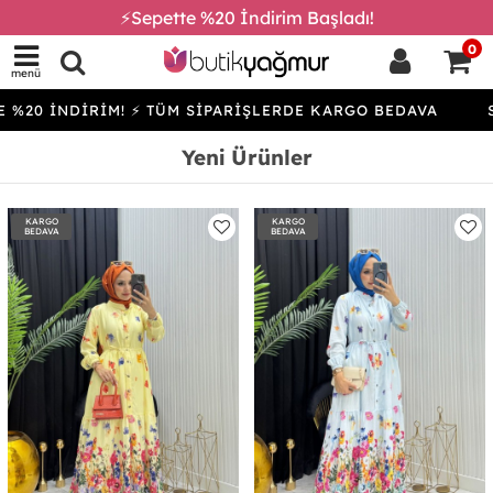
⚡Sepette %20 İndirim Başladı!
0
menü
DİRİM! ⚡ TÜM SİPARİŞLERDE KARGO BEDAVA
SEPETTE %
Yeni Ürünler
KARGO
KARGO
BEDAVA
BEDAVA