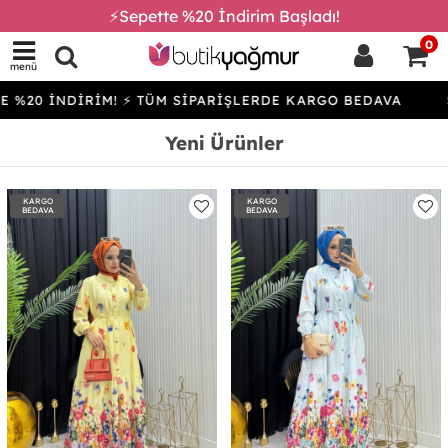
⚡Sepette %20 İndirim Başladı!
0
menü
DİRİM! ⚡ TÜM SİPARİŞLERDE KARGO BEDAVA
SEPETTE %
Yeni Ürünler
KARGO
KARGO
BEDAVA
BEDAVA