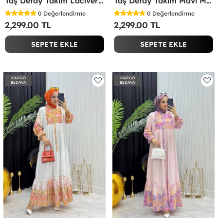
Taş Detay Takım Lacivert Lacivert
Taş Detay Takım Mavi Mavi
0
Değerlendirme
0
Değerlendirme
2,299.00 TL
2,299.00 TL
SEPETE EKLE
SEPETE EKLE
KARGO
KARGO
BEDAVA
BEDAVA