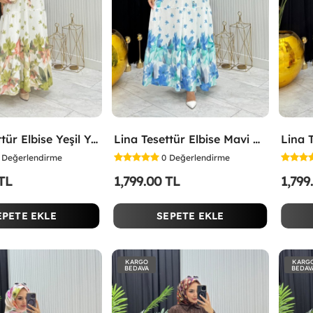
Lina Tesettür Elbise Yeşil Yeşil
Lina Tesettür Elbise Mavi Mavi
Değerlendirme
0
Değerlendirme
 TL
1,799.00 TL
1,799
EPETE EKLE
SEPETE EKLE
KARGO
KARG
BEDAVA
BEDAV