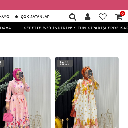
0
MAYO
ÇOK SATANLAR
SEPETTE %20 İNDİRİM! ⚡ TÜM SİPARİŞLERDE KARGO B
O
KARGO
A
BEDAVA