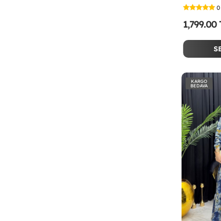
0
1,799.00
S
KARGO
BEDAVA