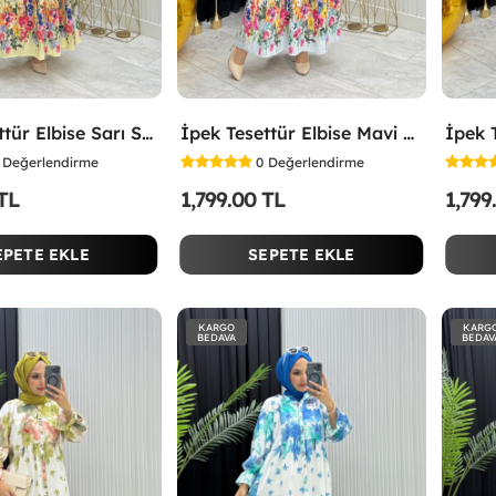
İpek Tesettür Elbise Sarı Sarı
İpek Tesettür Elbise Mavi Mavi
Değerlendirme
0
Değerlendirme
 TL
1,799.00 TL
1,799
EPETE EKLE
SEPETE EKLE
KARGO
KARG
BEDAVA
BEDAV