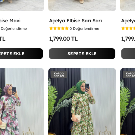
bise Mavi
Açelya Elbise Sarı Sarı
Açely
Değerlendirme
0
Değerlendirme
 TL
1,799.00 TL
1,799
EPETE EKLE
SEPETE EKLE
KARGO
KARG
BEDAVA
BEDAV