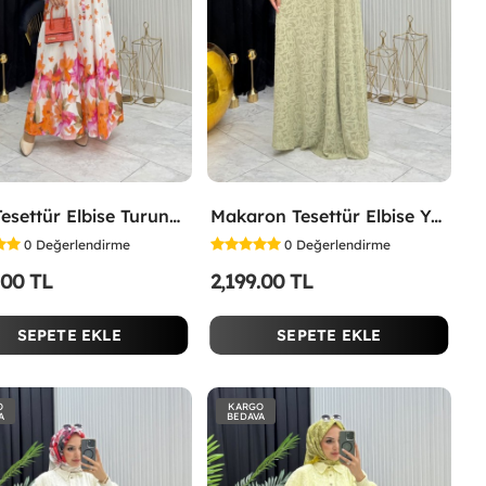
Lina Tesettür Elbise Turuncu Turuncu
Makaron Tesettür Elbise Yeşil Yeşil
0
Değerlendirme
0
Değerlendirme
.00 TL
2,199.00 TL
SEPETE EKLE
SEPETE EKLE
O
KARGO
A
BEDAVA