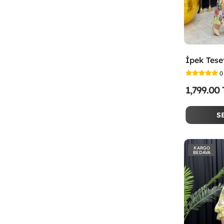
0
1,799.00
S
KARGO
BEDAVA