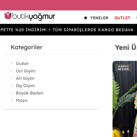
YENILER
OUTLET
 %20 İNDİRİM! ⚡ TÜM SİPARİŞLERDE KARGO BEDAVA
S
Yeni Ü
Kategoriler
Outlet
KARGO
BEDAVA
Üst Giyim
Alt Giyim
Dış Giyim
Büyük Beden
Mayo