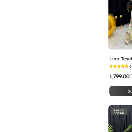
0
1,799.00
S
KARGO
BEDAVA