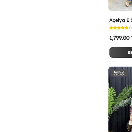
Açelya El
0
1,799.00
S
KARGO
BEDAVA