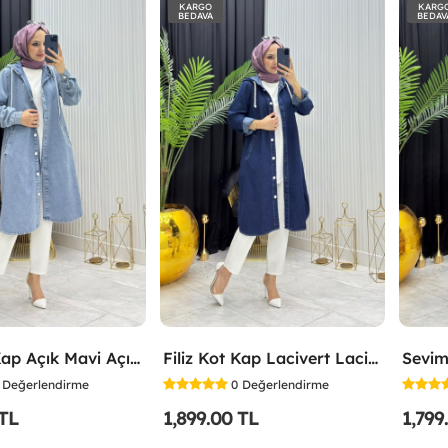
KARGO
KARG
BEDAVA
BEDAV
Filiz Kot Kap Açık Mavi Açık Mavi
Filiz Kot Kap Lacivert Lacivert
Sevim
Değerlendirme
0
Değerlendirme
 TL
1,899.00 TL
1,799