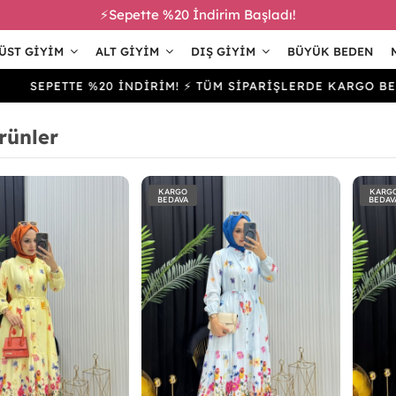
⚡Sepette %20 İndirim Başladı!
ÜST GIYIM
ALT GIYIM
DIŞ GIYIM
BÜYÜK BEDEN
EPETTE %20 İNDİRİM! ⚡ TÜM SİPARİŞLERDE KARGO BEDAVA
rünler
KARGO
KARG
BEDAVA
BEDAV