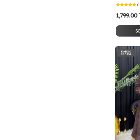
0
1,799.00
S
KARGO
BEDAVA