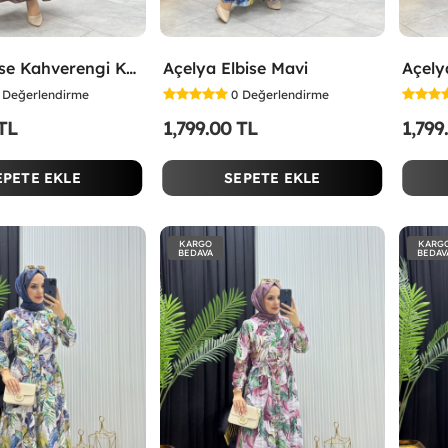
Selen Elbise Kahverengi Kahverengi
Açelya Elbise Mavi
Açelya
Değerlendirme
0
Değerlendirme
 TL
1,799.00 TL
1,799
EPETE EKLE
SEPETE EKLE
KARGO
KARG
BEDAVA
BEDAV