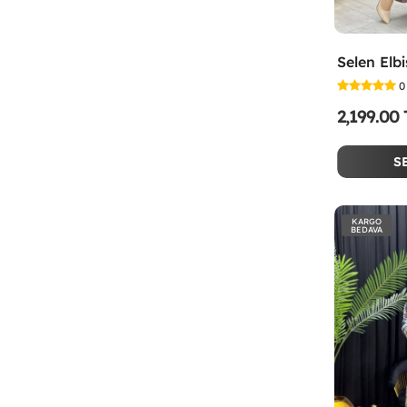
0
2,199.00
S
KARGO
BEDAVA