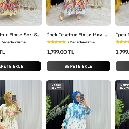
İpek Tesettür Elbise Sarı Sarı
İpek Tesettür Elbise Mavi Mavi
Değerlendirme
0
Değerlendirme
 TL
1,799.00 TL
1,799
EPETE EKLE
SEPETE EKLE
KARGO
KARG
BEDAVA
BEDAV