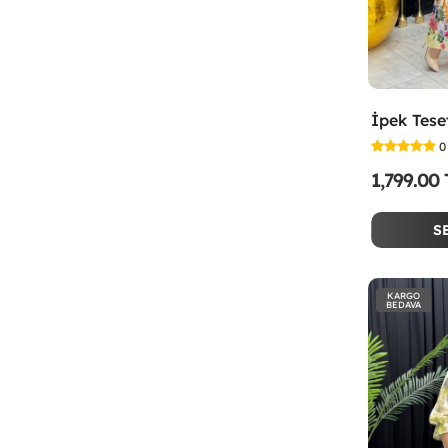
0
1,799.00
S
KARGO
BEDAVA