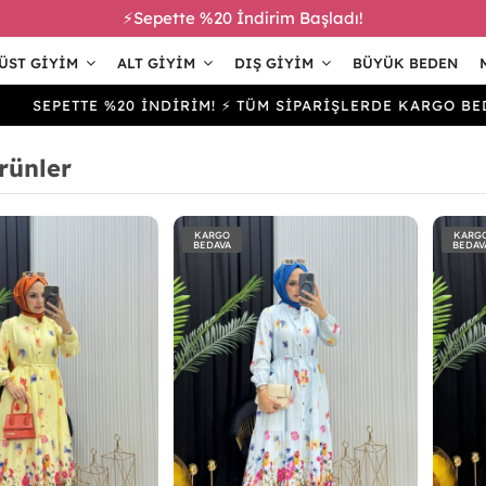
⚡Sepette %20 İndirim Başladı!
ÜST GIYIM
ALT GIYIM
DIŞ GIYIM
BÜYÜK BEDEN
ETTE %20 İNDİRİM! ⚡ TÜM SİPARİŞLERDE KARGO BEDAVA
rünler
KARGO
KARG
BEDAVA
BEDAV