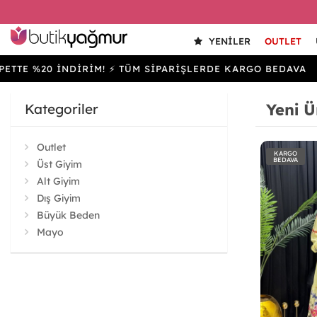
YENILER
OUTLET
20 İNDİRİM! ⚡ TÜM SİPARİŞLERDE KARGO BEDAVA
SEP
Yeni Ü
Kategoriler
Outlet
KARGO
BEDAVA
Üst Giyim
Alt Giyim
Dış Giyim
Büyük Beden
Mayo