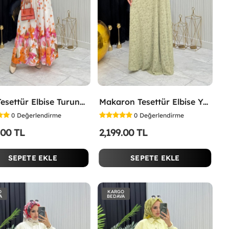
Lina Tesettür Elbise Turuncu Turuncu
Makaron Tesettür Elbise Yeşil Yeşil
0
Değerlendirme
0
Değerlendirme
.00 TL
2,199.00 TL
SEPETE EKLE
SEPETE EKLE
O
KARGO
A
BEDAVA