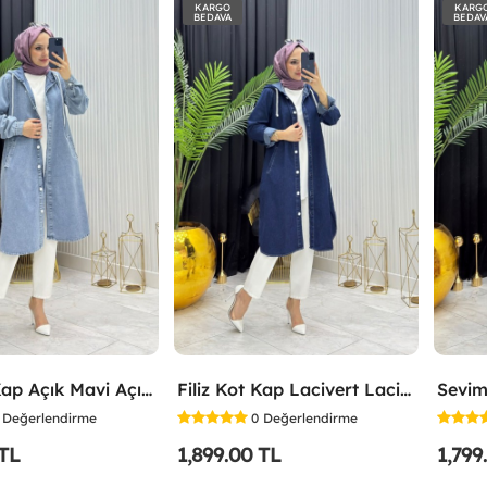
KARGO
KARG
BEDAVA
BEDAV
Filiz Kot Kap Açık Mavi Açık Mavi
Filiz Kot Kap Lacivert Lacivert
Sevim
Değerlendirme
0
Değerlendirme
 TL
1,899.00 TL
1,799