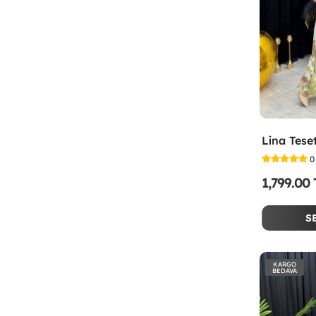
0
1,799.00
S
KARGO
BEDAVA