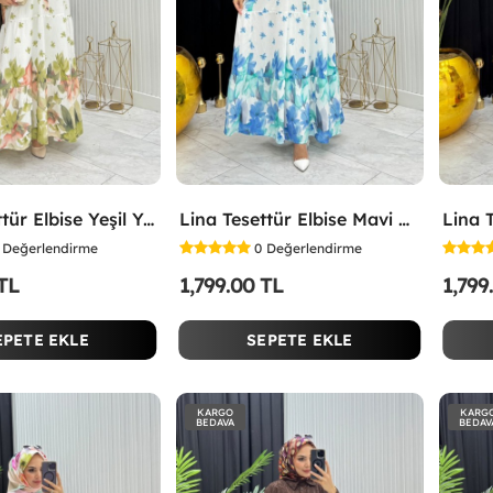
Lina Tesettür Elbise Yeşil Yeşil
Lina Tesettür Elbise Mavi Mavi
Değerlendirme
0
Değerlendirme
 TL
1,799.00 TL
1,799
EPETE EKLE
SEPETE EKLE
KARGO
KARG
BEDAVA
BEDAV