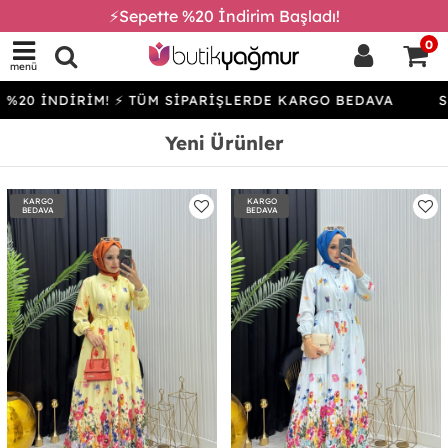
⚡Sepette %20 İndirim Başladı!
0
menü
İRİM! ⚡ TÜM SİPARİŞLERDE KARGO BEDAVA
SEPETTE %
Yeni Ürünler
KARGO
KARGO
BEDAVA
BEDAVA