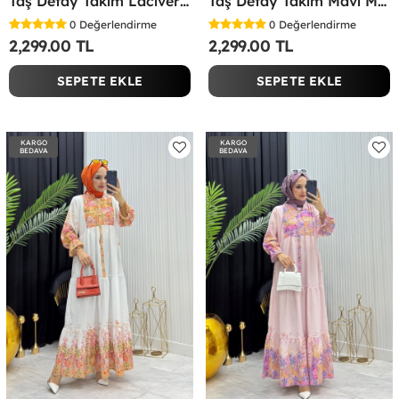
Taş Detay Takım Lacivert Lacivert
Taş Detay Takım Mavi Mavi
0
Değerlendirme
0
Değerlendirme
2,299.00 TL
2,299.00 TL
SEPETE EKLE
SEPETE EKLE
KARGO
KARGO
BEDAVA
BEDAVA