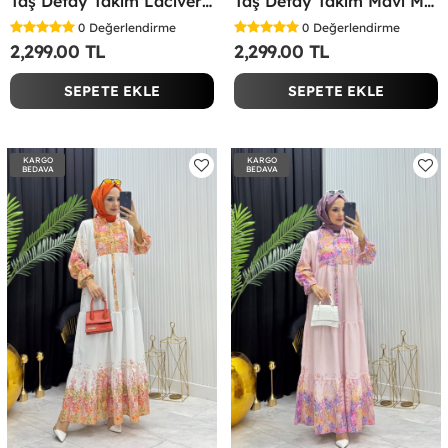
Taş Detay Takım Lacivert Lacivert
Taş Detay Takım Mavi Mavi
0
Değerlendirme
0
Değerlendirme
2,299.00 TL
2,299.00 TL
SEPETE EKLE
SEPETE EKLE
KARGO
KARGO
BEDAVA
BEDAVA