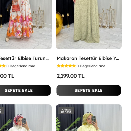
Lina Tesettür Elbise Turuncu Turuncu
Makaron Tesettür Elbise Yeşil Yeşil
0
Değerlendirme
0
Değerlendirme
.00 TL
2,199.00 TL
SEPETE EKLE
SEPETE EKLE
O
KARGO
A
BEDAVA