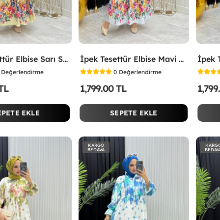
İpek Tesettür Elbise Sarı Sarı
İpek Tesettür Elbise Mavi Mavi
Değerlendirme
0
Değerlendirme
 TL
1,799.00 TL
1,799
EPETE EKLE
SEPETE EKLE
KARGO
KARG
BEDAVA
BEDAV