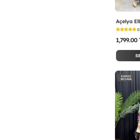
Açelya El
0
1,799.00
S
KARGO
BEDAVA