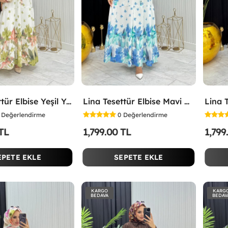
Lina Tesettür Elbise Yeşil Yeşil
Lina Tesettür Elbise Mavi Mavi
Değerlendirme
0
Değerlendirme
 TL
1,799.00 TL
1,799
EPETE EKLE
SEPETE EKLE
KARGO
KARG
BEDAVA
BEDAV