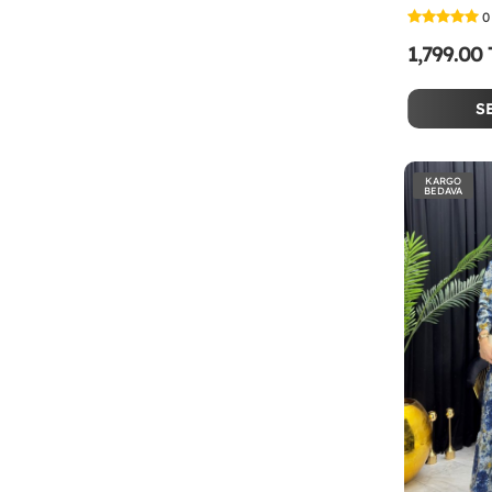
0
1,799.00
S
KARGO
BEDAVA