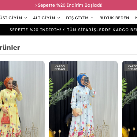
⚡Sepette %20 İndirim Başladı!
ÜST GIYIM
ALT GIYIM
DIŞ GIYIM
BÜYÜK BEDEN
ETTE %20 İNDİRİM! ⚡ TÜM SİPARİŞLERDE KARGO BEDAVA
rünler
KARGO
KARG
BEDAVA
BEDAV