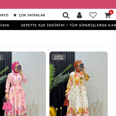
0
MAYO
ÇOK SATANLAR
SEPETTE %20 İNDİRİM! ⚡ TÜM SİPARİŞLERDE KARGO BED
O
KARGO
A
BEDAVA