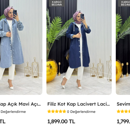
KARGO
KARG
BEDAVA
BEDAV
Filiz Kot Kap Açık Mavi Açık Mavi
Filiz Kot Kap Lacivert Lacivert
Sevim
Değerlendirme
0
Değerlendirme
 TL
1,899.00 TL
1,799