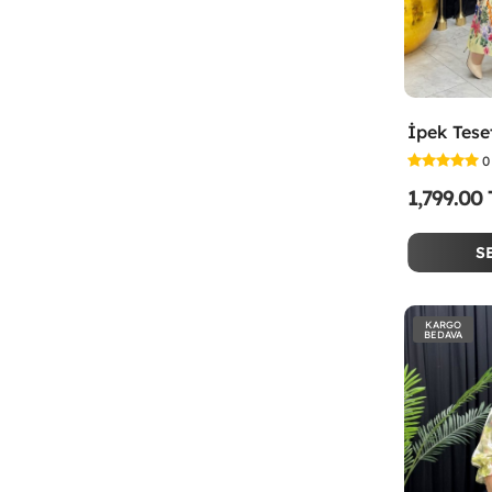
0
1,799.00
S
KARGO
BEDAVA