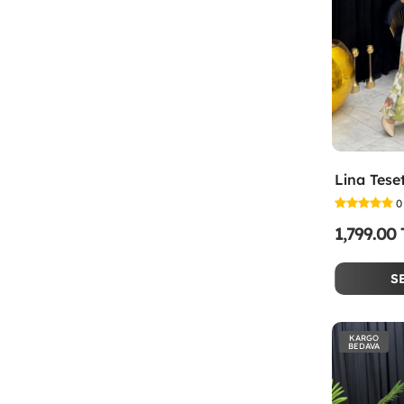
0
1,799.00
S
KARGO
BEDAVA