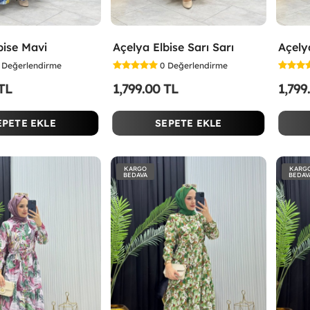
bise Mavi
Açelya Elbise Sarı Sarı
Açely
Değerlendirme
0
Değerlendirme
 TL
1,799.00 TL
1,799
EPETE EKLE
SEPETE EKLE
KARGO
KARG
BEDAVA
BEDAV