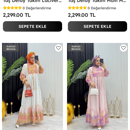
Taş Detay Takım Lacivert Lacivert
Taş Detay Takım Mavi Mavi
0
Değerlendirme
0
Değerlendirme
2,299.00 TL
2,299.00 TL
SEPETE EKLE
SEPETE EKLE
KARGO
KARGO
BEDAVA
BEDAVA