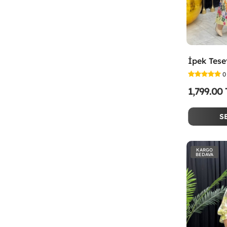
0
1,799.00
S
KARGO
BEDAVA