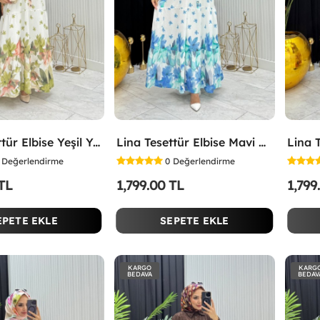
Lina Tesettür Elbise Yeşil Yeşil
Lina Tesettür Elbise Mavi Mavi
Değerlendirme
0
Değerlendirme
 TL
1,799.00 TL
1,799
EPETE EKLE
SEPETE EKLE
KARGO
KARG
BEDAVA
BEDAV