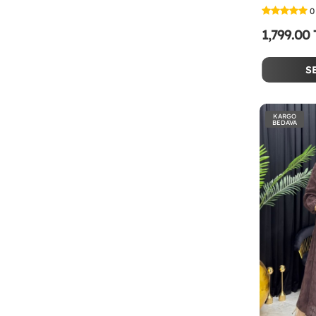
0
1,799.00
S
KARGO
BEDAVA