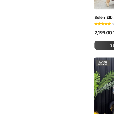
0
2,199.00
S
KARGO
BEDAVA