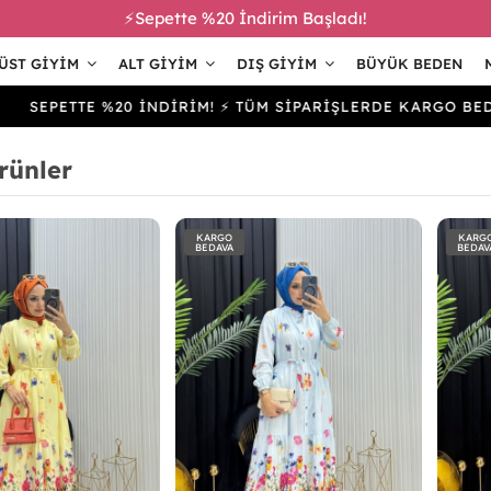
⚡Sepette %20 İndirim Başladı!
ÜST GIYIM
ALT GIYIM
DIŞ GIYIM
BÜYÜK BEDEN
TTE %20 İNDİRİM! ⚡ TÜM SİPARİŞLERDE KARGO BEDAVA
rünler
KARGO
KARG
BEDAVA
BEDAV