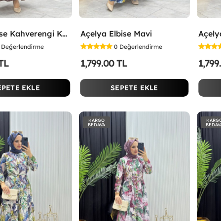
Selen Elbise Kahverengi Kahverengi
Açelya Elbise Mavi
Açelya
Değerlendirme
0
Değerlendirme
 TL
1,799.00 TL
1,799
EPETE EKLE
SEPETE EKLE
KARGO
KARG
BEDAVA
BEDAV