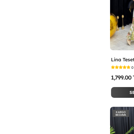
0
1,799.00
S
KARGO
BEDAVA