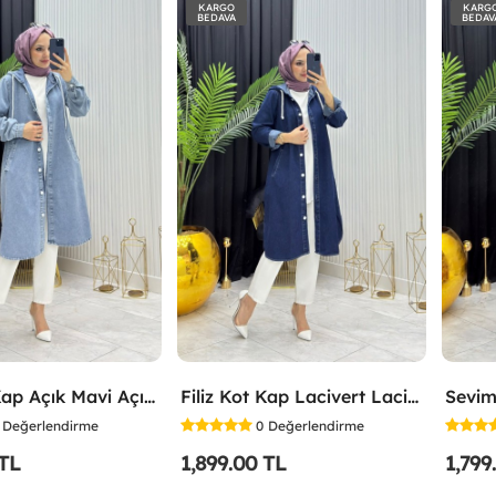
KARGO
KARG
BEDAVA
BEDAV
Filiz Kot Kap Açık Mavi Açık Mavi
Filiz Kot Kap Lacivert Lacivert
Sevim
Değerlendirme
0
Değerlendirme
 TL
1,899.00 TL
1,799