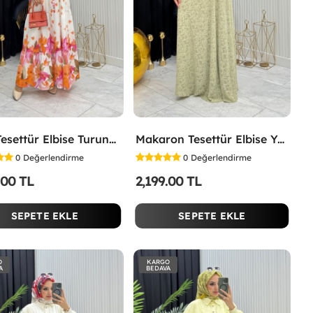
Lina Tesettür Elbise Turuncu Turuncu
Makaron Tesettür Elbise Yeşil Yeşil
0
Değerlendirme
0
Değerlendirme
.00 TL
2,199.00 TL
SEPETE EKLE
SEPETE EKLE
O
KARGO
A
BEDAVA