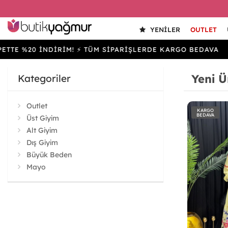
YENILER
OUTLET
0 İNDİRİM! ⚡ TÜM SİPARİŞLERDE KARGO BEDAVA
SEPE
Yeni Ü
Kategoriler
Outlet
KARGO
BEDAVA
Üst Giyim
Alt Giyim
Dış Giyim
Büyük Beden
Mayo