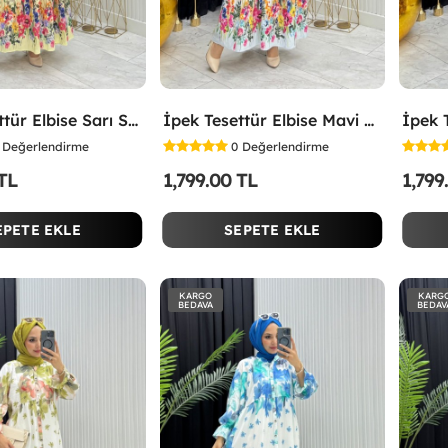
İpek Tesettür Elbise Sarı Sarı
İpek Tesettür Elbise Mavi Mavi
Değerlendirme
0
Değerlendirme
 TL
1,799.00 TL
1,799
EPETE EKLE
SEPETE EKLE
KARGO
KARG
BEDAVA
BEDAV