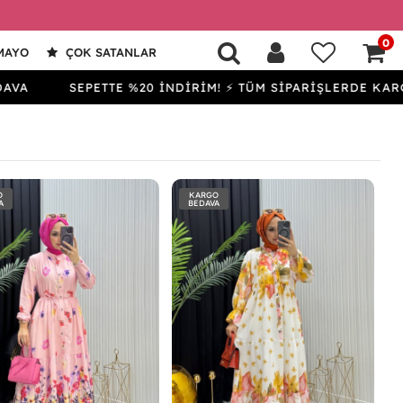
0
MAYO
ÇOK SATANLAR
SEPETTE %20 İNDİRİM! ⚡ TÜM SİPARİŞLERDE KARGO BEDA
O
KARGO
A
BEDAVA