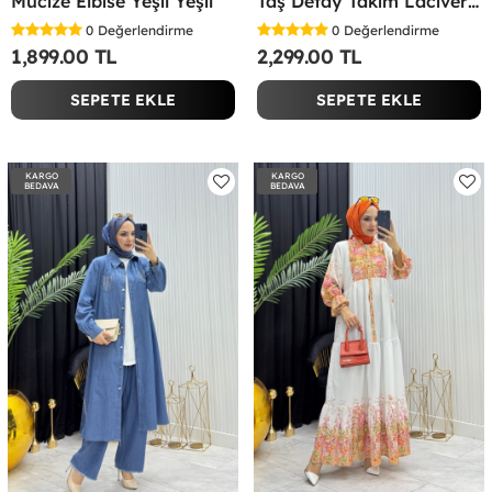
Mucize Elbise Yeşil Yeşil
Taş Detay Takım Lacivert Lacivert
0
Değerlendirme
0
Değerlendirme
1,899.00 TL
2,299.00 TL
SEPETE EKLE
SEPETE EKLE
KARGO
KARGO
BEDAVA
BEDAVA