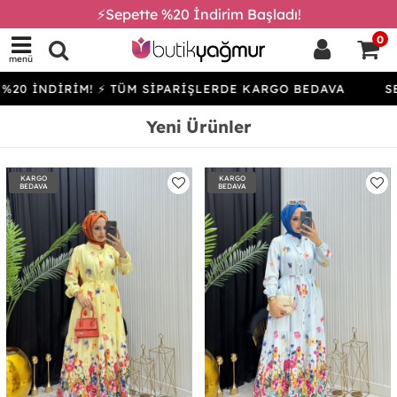
⚡Sepette %20 İndirim Başladı!
0
menü
İRİM! ⚡ TÜM SİPARİŞLERDE KARGO BEDAVA
SEPETTE %2
Yeni Ürünler
KARGO
KARGO
BEDAVA
BEDAVA