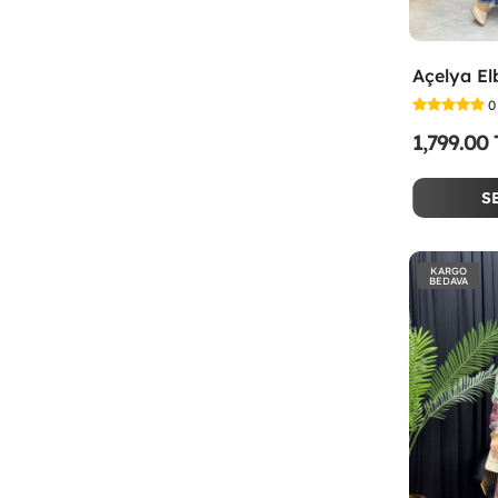
Açelya El
0
1,799.00
S
KARGO
BEDAVA