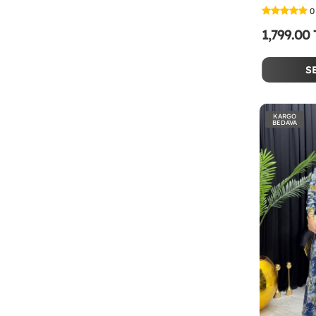
0
1,799.00
S
KARGO
BEDAVA