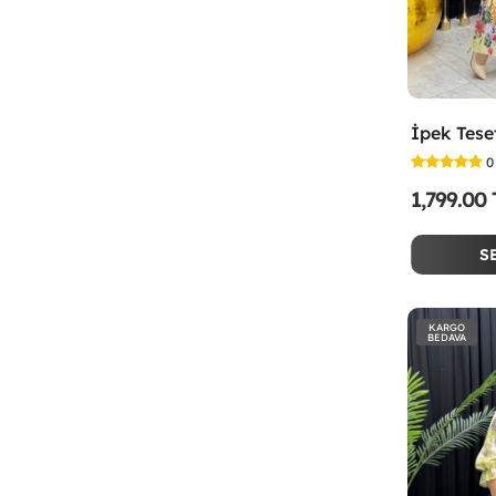
0
1,799.00
S
KARGO
BEDAVA