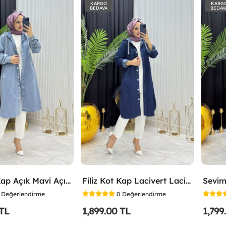
KARGO
KARG
BEDAVA
BEDAV
Filiz Kot Kap Açık Mavi Açık Mavi
Filiz Kot Kap Lacivert Lacivert
Sevim
Değerlendirme
0
Değerlendirme
 TL
1,899.00 TL
1,799