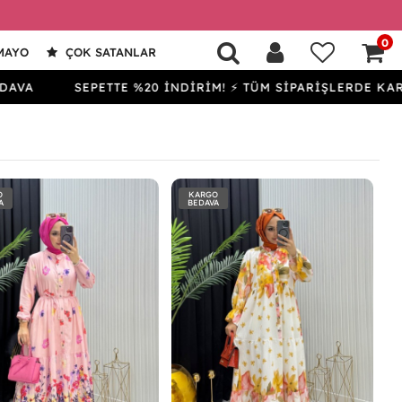
0
MAYO
ÇOK SATANLAR
SEPETTE %20 İNDİRİM! ⚡ TÜM SİPARİŞLERDE KARGO BED
O
KARGO
A
BEDAVA