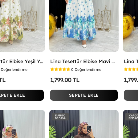
Lina Tesettür Elbise Yeşil Yeşil
Lina Tesettür Elbise Mavi Mavi
Değerlendirme
0
Değerlendirme
 TL
1,799.00 TL
1,799
EPETE EKLE
SEPETE EKLE
KARGO
KARG
BEDAVA
BEDAV