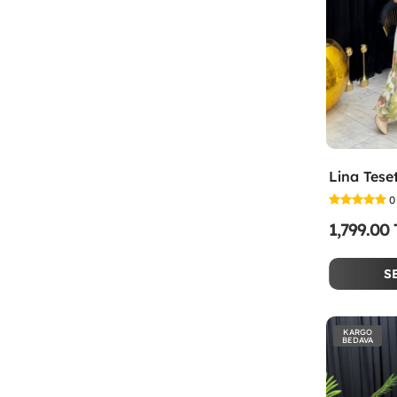
0
1,799.00
S
KARGO
BEDAVA