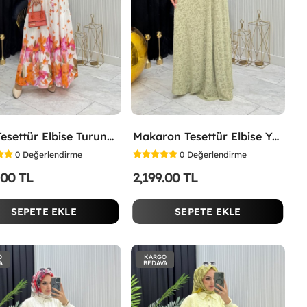
Lina Tesettür Elbise Turuncu Turuncu
Makaron Tesettür Elbise Yeşil Yeşil
0
Değerlendirme
0
Değerlendirme
.00 TL
2,199.00 TL
SEPETE EKLE
SEPETE EKLE
O
KARGO
A
BEDAVA