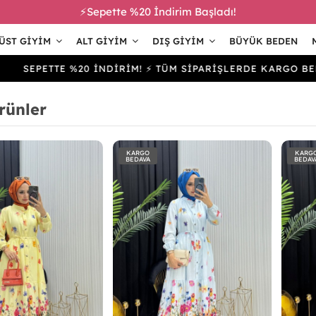
⚡Sepette %20 İndirim Başladı!
ÜST GIYIM
ALT GIYIM
DIŞ GIYIM
BÜYÜK BEDEN
ETTE %20 İNDİRİM! ⚡ TÜM SİPARİŞLERDE KARGO BEDAVA
rünler
KARGO
KARG
BEDAVA
BEDAV