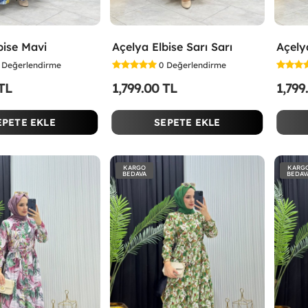
bise Mavi
Açelya Elbise Sarı Sarı
Açely
Değerlendirme
0
Değerlendirme
 TL
1,799.00 TL
1,799
EPETE EKLE
SEPETE EKLE
KARGO
KARG
BEDAVA
BEDAV