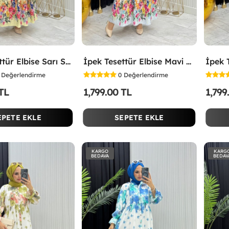
İpek Tesettür Elbise Sarı Sarı
İpek Tesettür Elbise Mavi Mavi
Değerlendirme
0
Değerlendirme
 TL
1,799.00 TL
1,799
EPETE EKLE
SEPETE EKLE
KARGO
KARG
BEDAVA
BEDAV