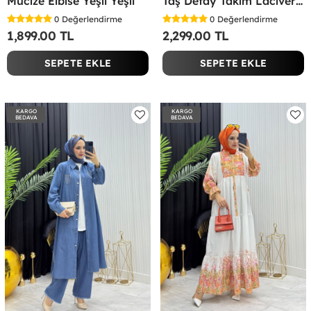
Mucize Elbise Yeşil Yeşil
Taş Detay Takım Lacivert Lacivert
0
Değerlendirme
0
Değerlendirme
1,899.00 TL
2,299.00 TL
SEPETE EKLE
SEPETE EKLE
KARGO
KARGO
BEDAVA
BEDAVA