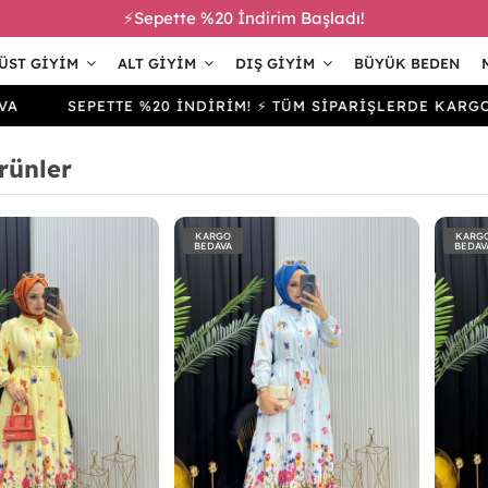
⚡Sepette %20 İndirim Başladı!
ÜST GIYIM
ALT GIYIM
DIŞ GIYIM
BÜYÜK BEDEN
SEPETTE %20 İNDİRİM! ⚡ TÜM SİPARİŞLERDE KARGO BEDAV
rünler
KARGO
KARG
BEDAVA
BEDAV