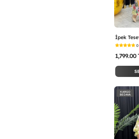
0
1,799.00
S
KARGO
BEDAVA