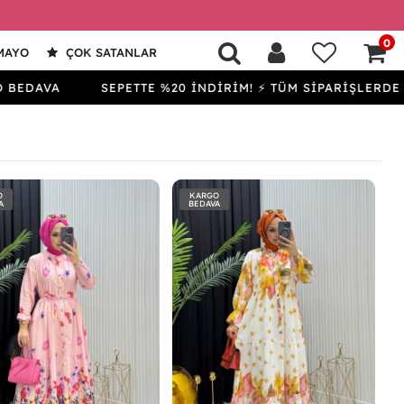
0
MAYO
ÇOK SATANLAR
A
SEPETTE %20 İNDİRİM! ⚡ TÜM SİPARİŞLERDE KARGO
O
KARGO
A
BEDAVA