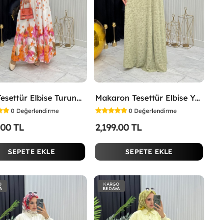
Lina Tesettür Elbise Turuncu Turuncu
Makaron Tesettür Elbise Yeşil Yeşil
0
Değerlendirme
0
Değerlendirme
.00 TL
2,199.00 TL
SEPETE EKLE
SEPETE EKLE
O
KARGO
A
BEDAVA