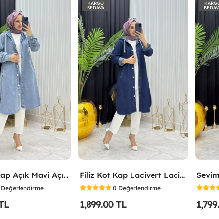
KARGO
KARG
BEDAVA
BEDAV
Filiz Kot Kap Açık Mavi Açık Mavi
Filiz Kot Kap Lacivert Lacivert
Sevim
Değerlendirme
0
Değerlendirme
 TL
1,899.00 TL
1,799