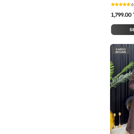
0
1,799.00
S
KARGO
BEDAVA