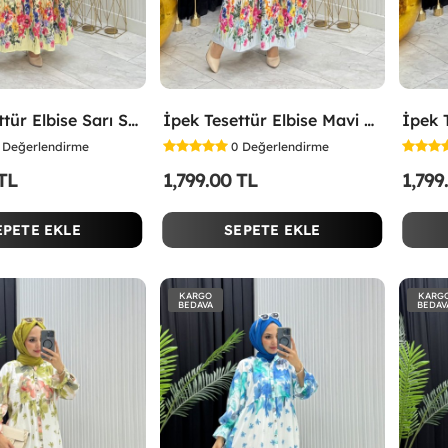
İpek Tesettür Elbise Sarı Sarı
İpek Tesettür Elbise Mavi Mavi
Değerlendirme
0
Değerlendirme
 TL
1,799.00 TL
1,799
EPETE EKLE
SEPETE EKLE
KARGO
KARG
BEDAVA
BEDAV