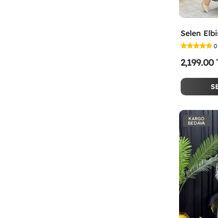
0
2,199.00
S
KARGO
BEDAVA