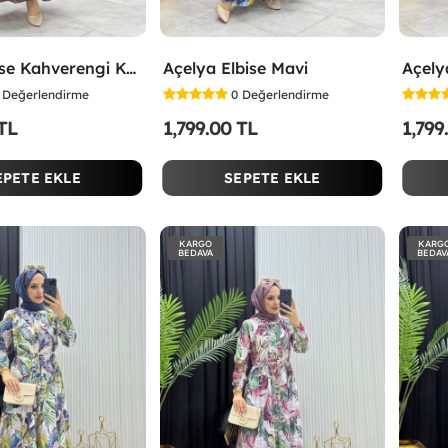
Selen Elbise Kahverengi Kahverengi
Açelya Elbise Mavi
Açelya
Değerlendirme
0
Değerlendirme
 TL
1,799.00 TL
1,799
EPETE EKLE
SEPETE EKLE
KARGO
KARG
BEDAVA
BEDAV