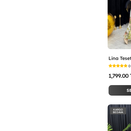
0
1,799.00
S
KARGO
BEDAVA