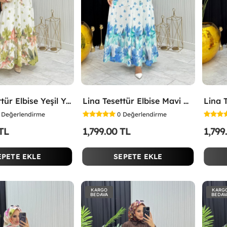
Lina Tesettür Elbise Yeşil Yeşil
Lina Tesettür Elbise Mavi Mavi
Değerlendirme
0
Değerlendirme
 TL
1,799.00 TL
1,799
EPETE EKLE
SEPETE EKLE
KARGO
KARG
BEDAVA
BEDAV