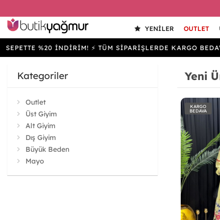
YENILER
OUTLET
TE %20 İNDİRİM! ⚡ TÜM SİPARİŞLERDE KARGO BEDAVA
Yeni Ü
Kategoriler
Outlet
KARGO
BEDAVA
Üst Giyim
Alt Giyim
Dış Giyim
Büyük Beden
Mayo