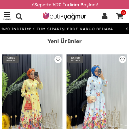
⚡Sepette %20 İndirim Başladı!
0
menü
İRİM! ⚡ TÜM SİPARİŞLERDE KARGO BEDAVA
SEPETTE %2
Yeni Ürünler
KARGO
KARGO
BEDAVA
BEDAVA