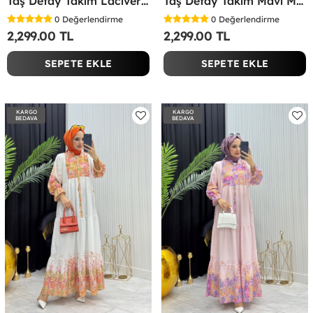
Taş Detay Takım Lacivert Lacivert
Taş Detay Takım Mavi Mavi
0
Değerlendirme
0
Değerlendirme
2,299.00 TL
2,299.00 TL
SEPETE EKLE
SEPETE EKLE
KARGO
KARGO
BEDAVA
BEDAVA