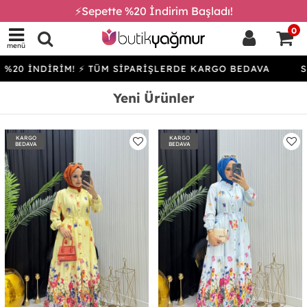
⚡Sepette %20 İndirim Başladı!
0
menü
İRİM! ⚡ TÜM SİPARİŞLERDE KARGO BEDAVA
SEPETTE %
Yeni Ürünler
KARGO
KARGO
BEDAVA
BEDAVA