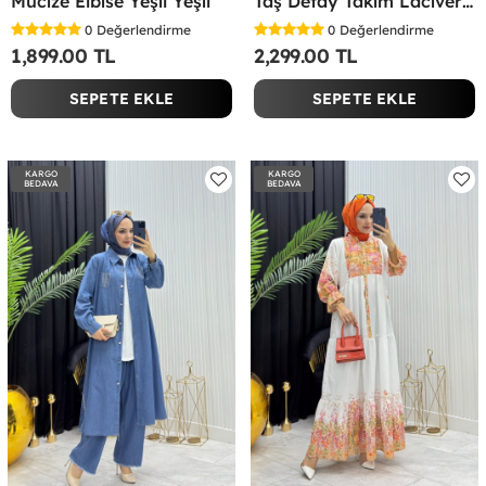
Mucize Elbise Yeşil Yeşil
Taş Detay Takım Lacivert Lacivert
0
Değerlendirme
0
Değerlendirme
1,899.00 TL
2,299.00 TL
SEPETE EKLE
SEPETE EKLE
KARGO
KARGO
BEDAVA
BEDAVA