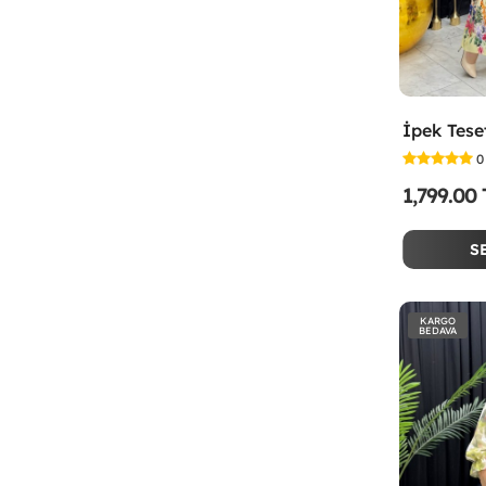
0
1,799.00
S
KARGO
BEDAVA