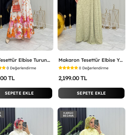
Lina Tesettür Elbise Turuncu Turuncu
Makaron Tesettür Elbise Yeşil Yeşil
0
Değerlendirme
0
Değerlendirme
.00 TL
2,199.00 TL
SEPETE EKLE
SEPETE EKLE
O
KARGO
A
BEDAVA