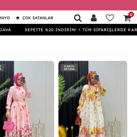
0
MAYO
ÇOK SATANLAR
SEPETTE %20 İNDİRİM! ⚡ TÜM SİPARİŞLERDE KARGO BED
O
KARGO
A
BEDAVA