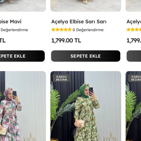
bise Mavi
Açelya Elbise Sarı Sarı
Açely
Değerlendirme
0
Değerlendirme
 TL
1,799.00 TL
1,799
EPETE EKLE
SEPETE EKLE
KARGO
KARG
BEDAVA
BEDAV