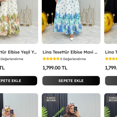
Lina Tesettür Elbise Yeşil Yeşil
Lina Tesettür Elbise Mavi Mavi
Değerlendirme
0
Değerlendirme
 TL
1,799.00 TL
1,799
EPETE EKLE
SEPETE EKLE
KARGO
KARG
BEDAVA
BEDAV