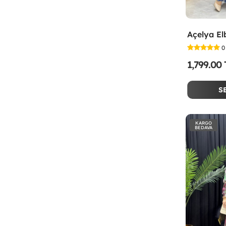
Açelya El
0
1,799.00
S
KARGO
BEDAVA