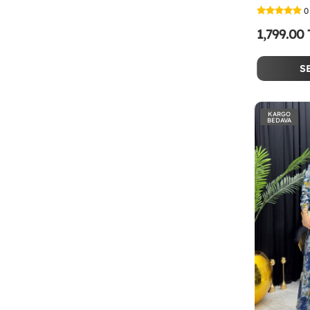
0
1,799.00
S
KARGO
BEDAVA