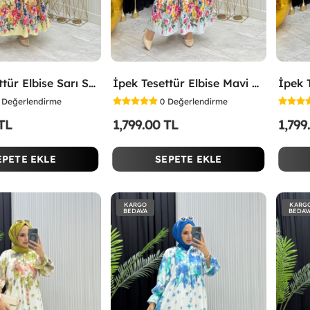
İpek Tesettür Elbise Sarı Sarı
İpek Tesettür Elbise Mavi Mavi
Değerlendirme
0
Değerlendirme
 TL
1,799.00 TL
1,799
EPETE EKLE
SEPETE EKLE
KARGO
KARG
BEDAVA
BEDAV