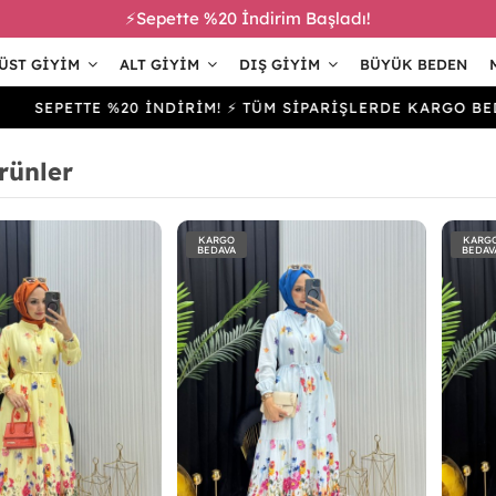
⚡Sepette %20 İndirim Başladı!
ÜST GIYIM
ALT GIYIM
DIŞ GIYIM
BÜYÜK BEDEN
ETTE %20 İNDİRİM! ⚡ TÜM SİPARİŞLERDE KARGO BEDAVA
rünler
KARGO
KARG
BEDAVA
BEDAV