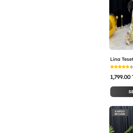
0
1,799.00
S
KARGO
BEDAVA