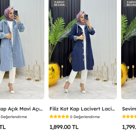
KARGO
KARG
BEDAVA
BEDAV
Filiz Kot Kap Açık Mavi Açık Mavi
Filiz Kot Kap Lacivert Lacivert
Sevim
Değerlendirme
0
Değerlendirme
 TL
1,899.00 TL
1,799