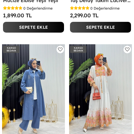
Mucize Elbise Yeşil Yeşil
Taş Detay Takım Lacivert Lacivert
0
Değerlendirme
0
Değerlendirme
1,899.00 TL
2,299.00 TL
SEPETE EKLE
SEPETE EKLE
KARGO
KARGO
BEDAVA
BEDAVA