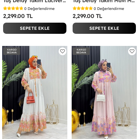
Taş Detay Takım Lacivert Lacivert
Taş Detay Takım Mavi Mavi
0
Değerlendirme
0
Değerlendirme
2,299.00 TL
2,299.00 TL
SEPETE EKLE
SEPETE EKLE
KARGO
KARGO
BEDAVA
BEDAVA