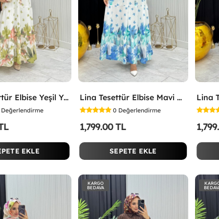
Lina Tesettür Elbise Yeşil Yeşil
Lina Tesettür Elbise Mavi Mavi
Değerlendirme
0
Değerlendirme
 TL
1,799.00 TL
1,799
EPETE EKLE
SEPETE EKLE
KARGO
KARG
BEDAVA
BEDAV