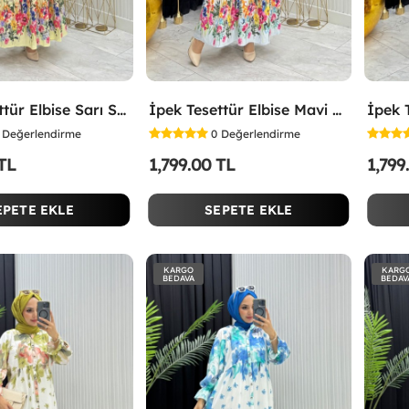
İpek Tesettür Elbise Sarı Sarı
İpek Tesettür Elbise Mavi Mavi
Değerlendirme
0
Değerlendirme
 TL
1,799.00 TL
1,799
EPETE EKLE
SEPETE EKLE
KARGO
KARG
BEDAVA
BEDAV