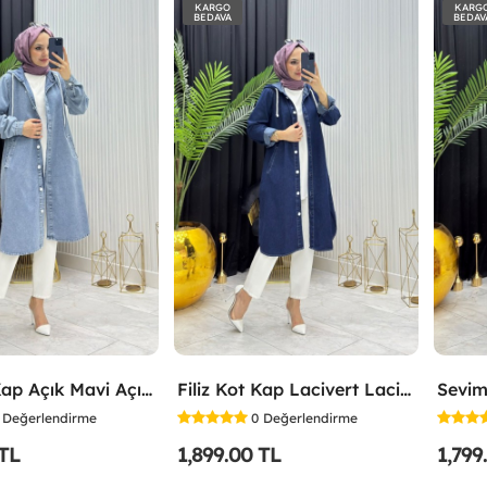
KARGO
KARG
BEDAVA
BEDAV
Filiz Kot Kap Açık Mavi Açık Mavi
Filiz Kot Kap Lacivert Lacivert
Sevim
Değerlendirme
0
Değerlendirme
 TL
1,899.00 TL
1,799