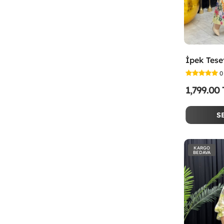
0
1,799.00
S
KARGO
BEDAVA