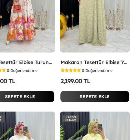
Lina Tesettür Elbise Turuncu Turuncu
Makaron Tesettür Elbise Yeşil Yeşil
0
Değerlendirme
0
Değerlendirme
.00 TL
2,199.00 TL
SEPETE EKLE
SEPETE EKLE
O
KARGO
A
BEDAVA