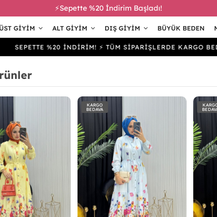
⚡Sepette %20 İndirim Başladı!
ÜST GIYIM
ALT GIYIM
DIŞ GIYIM
BÜYÜK BEDEN
PETTE %20 İNDİRİM! ⚡ TÜM SİPARİŞLERDE KARGO BEDAVA
rünler
KARGO
KARG
BEDAVA
BEDAV