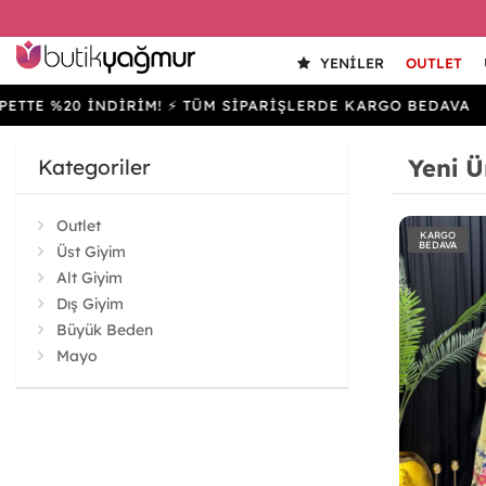
YENILER
OUTLET
%20 İNDİRİM! ⚡ TÜM SİPARİŞLERDE KARGO BEDAVA
SE
Yeni Ü
Kategoriler
Outlet
KARGO
BEDAVA
Üst Giyim
Alt Giyim
Dış Giyim
Büyük Beden
Mayo