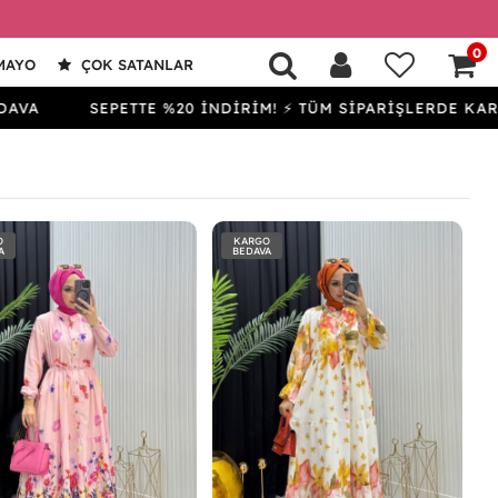
0
MAYO
ÇOK SATANLAR
SEPETTE %20 İNDİRİM! ⚡ TÜM SİPARİŞLERDE KARGO BE
O
KARGO
A
BEDAVA