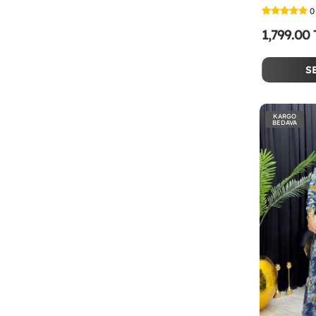
0
1,799.00
S
KARGO
BEDAVA