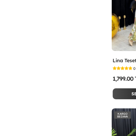
0
1,799.00
S
KARGO
BEDAVA