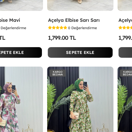
bise Mavi
Açelya Elbise Sarı Sarı
Açely
Değerlendirme
0
Değerlendirme
 TL
1,799.00 TL
1,799
EPETE EKLE
SEPETE EKLE
KARGO
KARG
BEDAVA
BEDAV