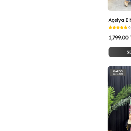
Açelya El
0
1,799.00
S
KARGO
BEDAVA