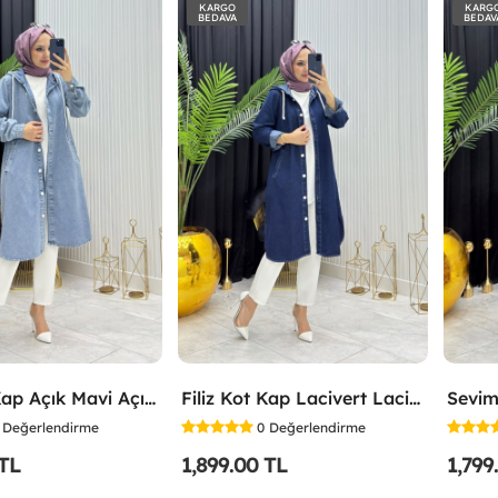
KARGO
KARG
BEDAVA
BEDAV
Filiz Kot Kap Açık Mavi Açık Mavi
Filiz Kot Kap Lacivert Lacivert
Sevim
Değerlendirme
0
Değerlendirme
 TL
1,899.00 TL
1,799