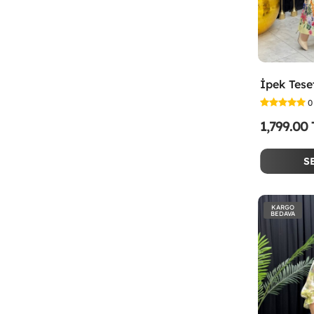
0
1,799.00
S
KARGO
BEDAVA