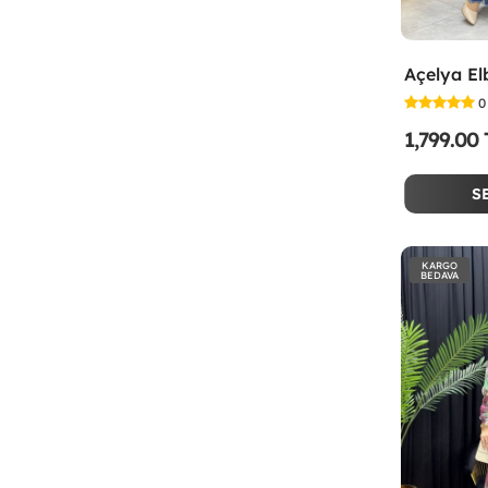
Açelya El
0
1,799.00
S
KARGO
BEDAVA