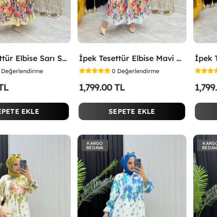
İpek Tesettür Elbise Sarı Sarı
İpek Tesettür Elbise Mavi Mavi
Değerlendirme
0
Değerlendirme
 TL
1,799.00 TL
1,799
EPETE EKLE
SEPETE EKLE
KARGO
KARG
BEDAVA
BEDAV