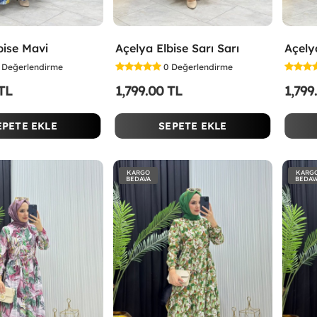
bise Mavi
Açelya Elbise Sarı Sarı
Açely
Değerlendirme
0
Değerlendirme
 TL
1,799.00 TL
1,799
EPETE EKLE
SEPETE EKLE
KARGO
KARG
BEDAVA
BEDAV