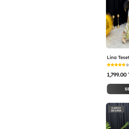
0
1,799.00
S
KARGO
BEDAVA