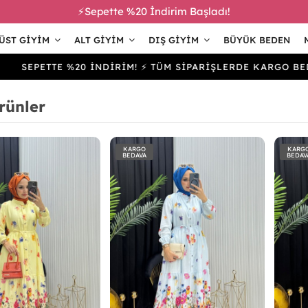
⚡Sepette %20 İndirim Başladı!
ÜST GIYIM
ALT GIYIM
DIŞ GIYIM
BÜYÜK BEDEN
PETTE %20 İNDİRİM! ⚡ TÜM SİPARİŞLERDE KARGO BEDAVA
rünler
KARGO
KARG
BEDAVA
BEDAV