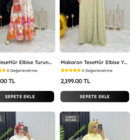
Lina Tesettür Elbise Turuncu Turuncu
Makaron Tesettür Elbise Yeşil Yeşil
0
Değerlendirme
0
Değerlendirme
.00 TL
2,199.00 TL
SEPETE EKLE
SEPETE EKLE
O
KARGO
A
BEDAVA