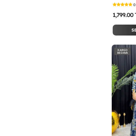
0
1,799.00
S
KARGO
BEDAVA