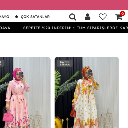
0
MAYO
ÇOK SATANLAR
SEPETTE %20 İNDİRİM! ⚡ TÜM SİPARİŞLERDE KARGO B
O
KARGO
A
BEDAVA