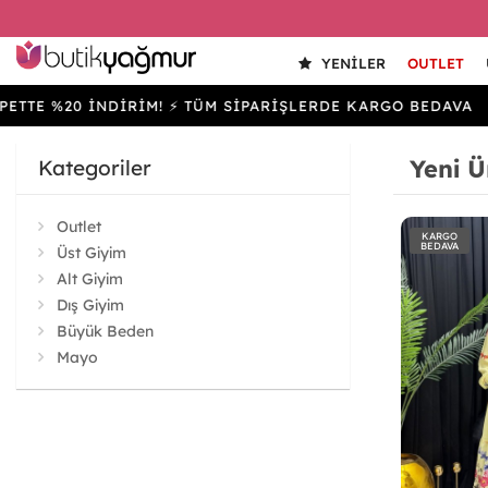
YENILER
OUTLET
%20 İNDİRİM! ⚡ TÜM SİPARİŞLERDE KARGO BEDAVA
SE
Yeni Ü
Kategoriler
Outlet
KARGO
BEDAVA
Üst Giyim
Alt Giyim
Dış Giyim
Büyük Beden
Mayo