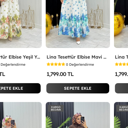
Lina Tesettür Elbise Yeşil Yeşil
Lina Tesettür Elbise Mavi Mavi
Değerlendirme
0
Değerlendirme
 TL
1,799.00 TL
1,799
EPETE EKLE
SEPETE EKLE
KARGO
KARG
BEDAVA
BEDAV