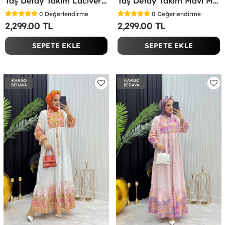
Taş Detay Takım Lacivert Lacivert
Taş Detay Takım Mavi Mavi
0
Değerlendirme
0
Değerlendirme
2,299.00 TL
2,299.00 TL
SEPETE EKLE
SEPETE EKLE
KARGO
KARGO
BEDAVA
BEDAVA