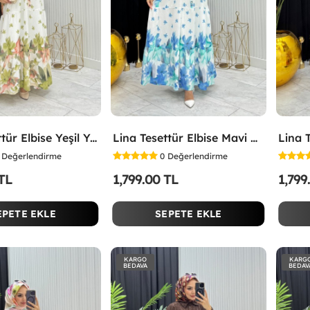
Lina Tesettür Elbise Yeşil Yeşil
Lina Tesettür Elbise Mavi Mavi
Değerlendirme
0
Değerlendirme
 TL
1,799.00 TL
1,799
EPETE EKLE
SEPETE EKLE
KARGO
KARG
BEDAVA
BEDAV