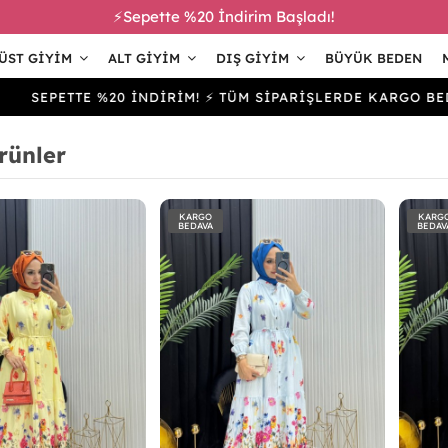
⚡Sepette %20 İndirim Başladı!
ÜST GIYIM
ALT GIYIM
DIŞ GIYIM
BÜYÜK BEDEN
ETTE %20 İNDİRİM! ⚡ TÜM SİPARİŞLERDE KARGO BEDAVA
rünler
KARGO
KARG
BEDAVA
BEDAV