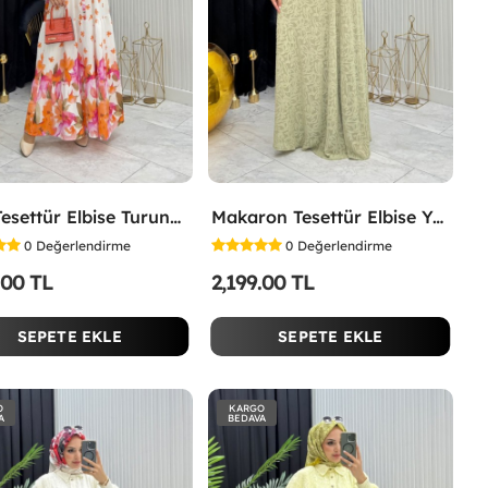
Lina Tesettür Elbise Turuncu Turuncu
Makaron Tesettür Elbise Yeşil Yeşil
0
Değerlendirme
0
Değerlendirme
.00 TL
2,199.00 TL
SEPETE EKLE
SEPETE EKLE
O
KARGO
A
BEDAVA