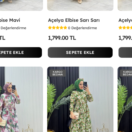
bise Mavi
Açelya Elbise Sarı Sarı
Açely
Değerlendirme
0
Değerlendirme
 TL
1,799.00 TL
1,799
EPETE EKLE
SEPETE EKLE
KARGO
KARG
BEDAVA
BEDAV