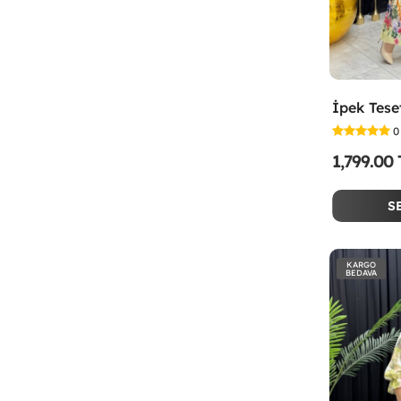
0
1,799.00
S
KARGO
BEDAVA