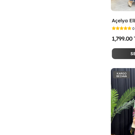
Açelya El
0
1,799.00
S
KARGO
BEDAVA