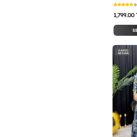
0
1,799.00
S
KARGO
BEDAVA