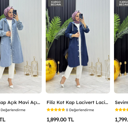
KARGO
KARG
BEDAVA
BEDAV
Filiz Kot Kap Açık Mavi Açık Mavi
Filiz Kot Kap Lacivert Lacivert
Sevim
Değerlendirme
0
Değerlendirme
 TL
1,899.00 TL
1,799