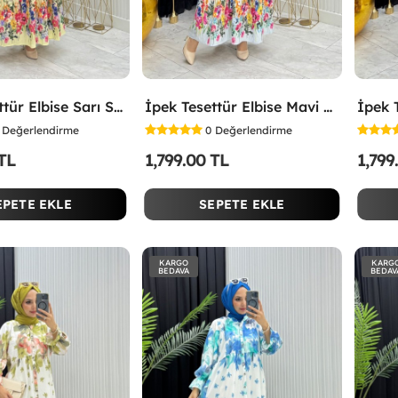
İpek Tesettür Elbise Sarı Sarı
İpek Tesettür Elbise Mavi Mavi
Değerlendirme
0
Değerlendirme
 TL
1,799.00 TL
1,799
EPETE EKLE
SEPETE EKLE
KARGO
KARG
BEDAVA
BEDAV