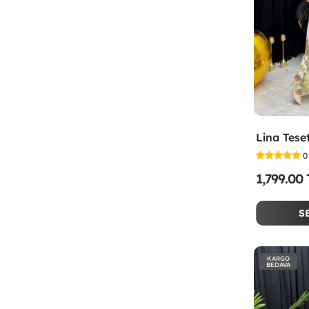
0
1,799.00
S
KARGO
BEDAVA