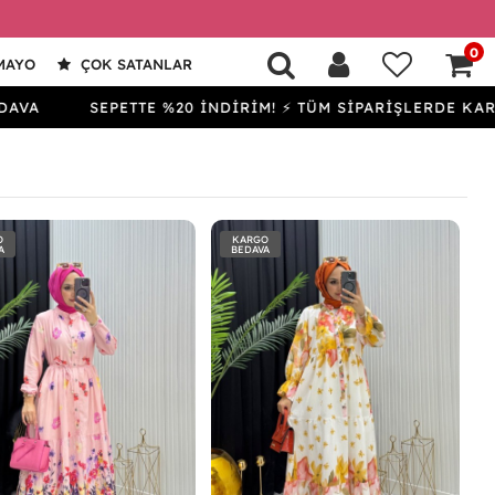
0
MAYO
ÇOK SATANLAR
SEPETTE %20 İNDİRİM! ⚡ TÜM SİPARİŞLERDE KARGO BED
O
KARGO
A
BEDAVA