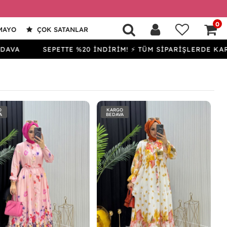
0
MAYO
ÇOK SATANLAR
SEPETTE %20 İNDİRİM! ⚡ TÜM SİPARİŞLERDE KARGO BED
O
KARGO
A
BEDAVA