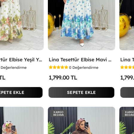
Lina Tesettür Elbise Yeşil Yeşil
Lina Tesettür Elbise Mavi Mavi
Değerlendirme
0
Değerlendirme
 TL
1,799.00 TL
1,799
EPETE EKLE
SEPETE EKLE
KARGO
KARG
BEDAVA
BEDAV