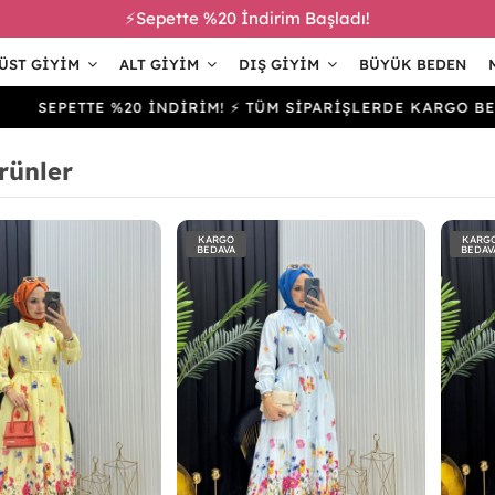
⚡Sepette %20 İndirim Başladı!
ÜST GIYIM
ALT GIYIM
DIŞ GIYIM
BÜYÜK BEDEN
ETTE %20 İNDİRİM! ⚡ TÜM SİPARİŞLERDE KARGO BEDAVA
rünler
KARGO
KARG
BEDAVA
BEDAV