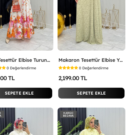
Lina Tesettür Elbise Turuncu Turuncu
Makaron Tesettür Elbise Yeşil Yeşil
0
Değerlendirme
0
Değerlendirme
.00 TL
2,199.00 TL
SEPETE EKLE
SEPETE EKLE
O
KARGO
A
BEDAVA