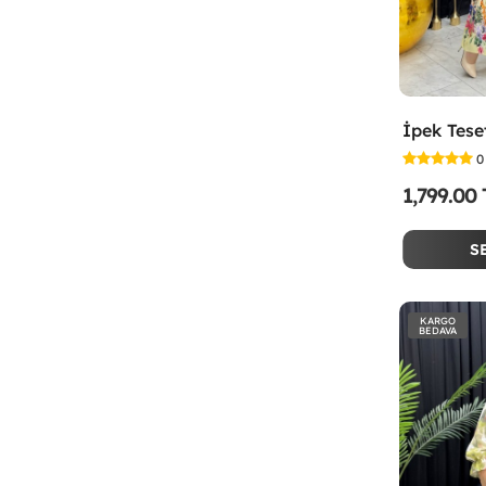
0
1,799.00
S
KARGO
BEDAVA