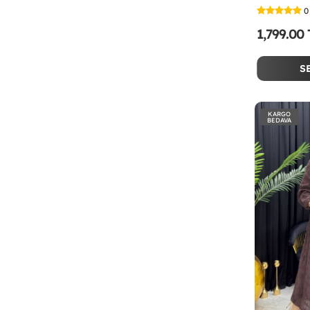
0
1,799.00
S
KARGO
BEDAVA