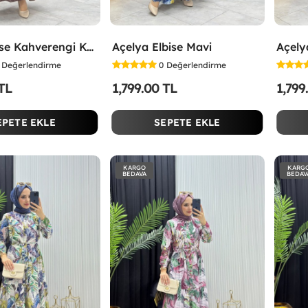
Selen Elbise Kahverengi Kahverengi
Açelya Elbise Mavi
Açelya
Değerlendirme
0
Değerlendirme
 TL
1,799.00 TL
1,799
EPETE EKLE
SEPETE EKLE
KARGO
KARG
BEDAVA
BEDAV