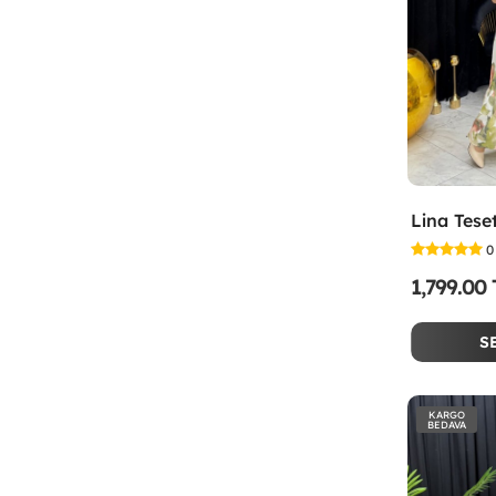
0
1,799.00
S
KARGO
BEDAVA