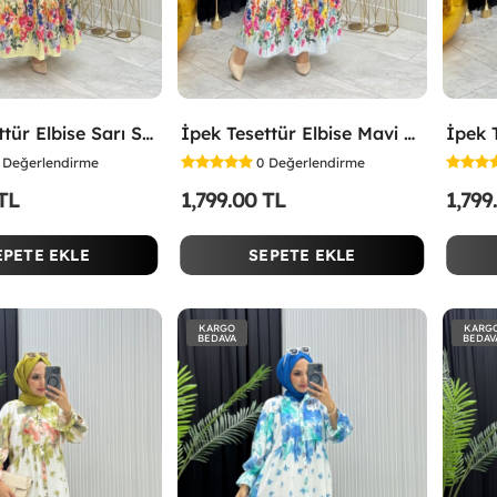
İpek Tesettür Elbise Sarı Sarı
İpek Tesettür Elbise Mavi Mavi
Değerlendirme
0
Değerlendirme
 TL
1,799.00 TL
1,799
EPETE EKLE
SEPETE EKLE
KARGO
KARG
BEDAVA
BEDAV