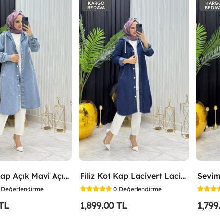
KARGO
KARG
BEDAVA
BEDAV
Filiz Kot Kap Açık Mavi Açık Mavi
Filiz Kot Kap Lacivert Lacivert
Sevim
Değerlendirme
0
Değerlendirme
 TL
1,899.00 TL
1,799