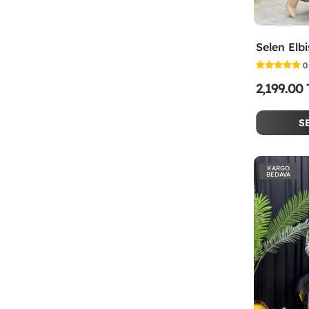
0
2,199.00
S
KARGO
BEDAVA