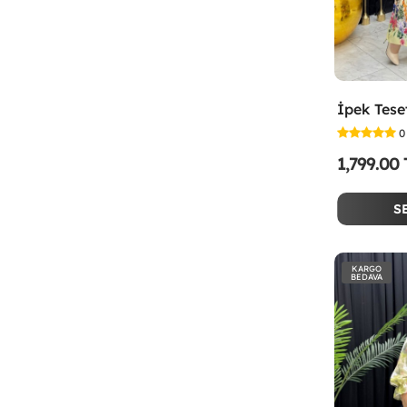
0
1,799.00
S
KARGO
BEDAVA