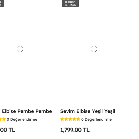
O
KARGO
A
BEDAVA
 Elbise Pembe Pembe
Sevim Elbise Yeşil Yeşil
0
Değerlendirme
0
Değerlendirme
.00 TL
1,799.00 TL