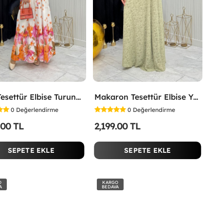
Lina Tesettür Elbise Turuncu Turuncu
Makaron Tesettür Elbise Yeşil Yeşil
0
Değerlendirme
0
Değerlendirme
.00 TL
2,199.00 TL
SEPETE EKLE
SEPETE EKLE
O
KARGO
A
BEDAVA