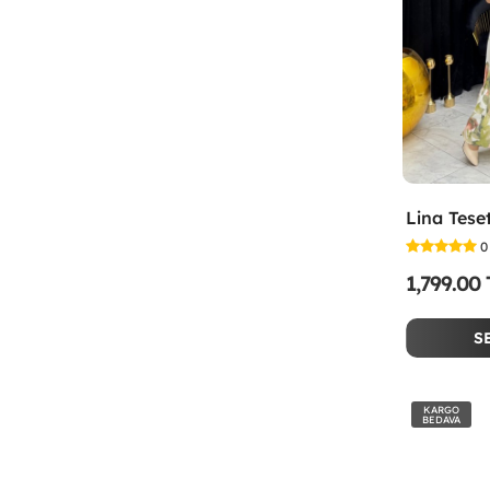
0
1,799.00
S
KARGO
BEDAVA