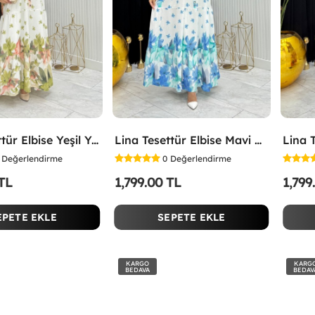
Lina Tesettür Elbise Yeşil Yeşil
Lina Tesettür Elbise Mavi Mavi
Değerlendirme
0
Değerlendirme
 TL
1,799.00 TL
1,799
EPETE EKLE
SEPETE EKLE
KARGO
KARG
BEDAVA
BEDAV