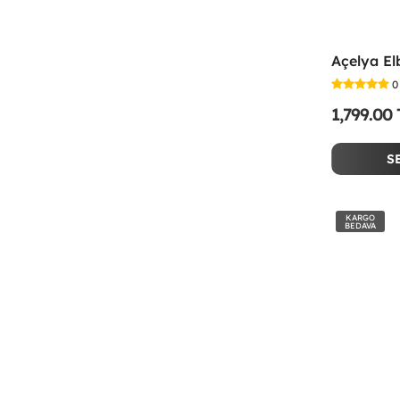
Açelya El
0
1,799.00
S
KARGO
BEDAVA