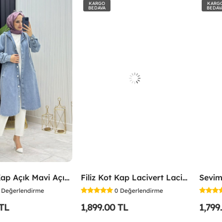
KARGO
KARG
BEDAVA
BEDAV
Filiz Kot Kap Açık Mavi Açık Mavi
Filiz Kot Kap Lacivert Lacivert
Sevim
Değerlendirme
0
Değerlendirme
 TL
1,899.00 TL
1,799