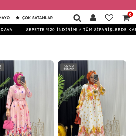
0
MAYO
ÇOK SATANLAR
A
SEPETTE %20 İNDİRİM! ⚡ TÜM SİPARİŞLERDE KARGO 
O
KARGO
A
BEDAVA