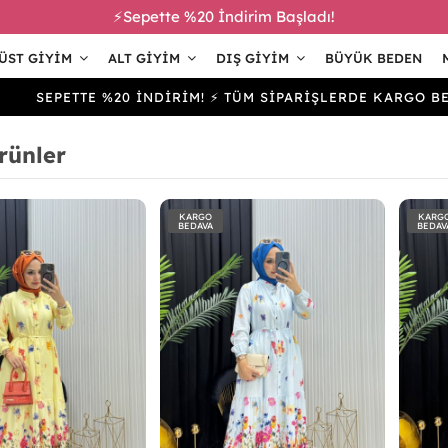
⚡Sepette %20 İndirim Başladı!
ÜST GIYIM
ALT GIYIM
DIŞ GIYIM
BÜYÜK BEDEN
SEPETTE %20 İNDİRİM! ⚡ TÜM SİPARİŞLERDE KARGO BEDAV
rünler
KARGO
KARG
BEDAVA
BEDAV