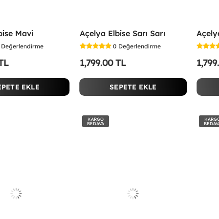
bise Mavi
Açelya Elbise Sarı Sarı
Açely
Değerlendirme
0
Değerlendirme
 TL
1,799.00 TL
1,799
EPETE EKLE
SEPETE EKLE
KARGO
KARG
BEDAVA
BEDAV