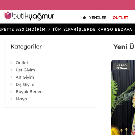
YENILER
OUTLET
E %20 İNDİRİM! ⚡ TÜM SİPARİŞLERDE KARGO BEDAVA
Yeni Ü
Kategoriler
Outlet
KARGO
BEDAVA
Üst Giyim
Alt Giyim
Dış Giyim
Büyük Beden
Mayo