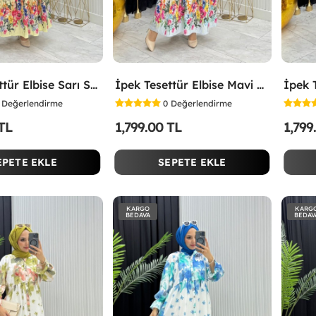
İpek Tesettür Elbise Sarı Sarı
İpek Tesettür Elbise Mavi Mavi
Değerlendirme
0
Değerlendirme
 TL
1,799.00 TL
1,799
EPETE EKLE
SEPETE EKLE
KARGO
KARG
BEDAVA
BEDAV