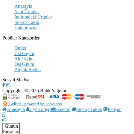
Anasayfa
Yeni Ürünler
İndirimdeki Ürünler
Sipariş Takip
Hakkımızda
Popüler Kategoriler
Outlet
Üst Giyim
Alt Giyim
Dış Giyim
Büyük Beden
Sosyal Medya
Copyrights © 2026 Butik Yağmur
Geliştir - powered by innovation
Anasayfa
Üye Girişi
Sepetim
Sipariş Takibi
İletişim
Günün
Fırsatları