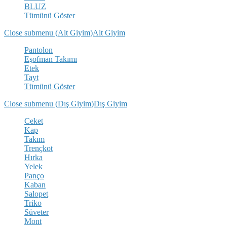
BLUZ
Tümünü Göster
Close submenu (Alt Giyim)
Alt Giyim
Pantolon
Eşofman Takımı
Etek
Tayt
Tümünü Göster
Close submenu (Dış Giyim)
Dış Giyim
Ceket
Kap
Takım
Trençkot
Hırka
Yelek
Panço
Kaban
Salopet
Triko
Süveter
Mont