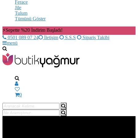
Ferace
Jile
Tulum
Tümünü Göster
⚡Sepette %20 İndirim Başladı!
0501 089 07 24
İletişim
S.S.S
Sipariş Takibi
menü
0
SEPETTE %20 İNDİRİM! ⚡ TÜM SİPARİŞLERDE KARGO
BEDAVA
SEPETTE %20 İNDİRİM! ⚡ TÜM SİPARİŞLERDE
KARGO BEDAVA
SEPETTE %20 İNDİRİM! ⚡ TÜM