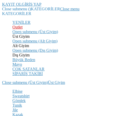
KAYIT OL
GİRİŞ YAP
Close submenu ()
KATEGORİLER
Close menu
KATEGORİLER
YENİLER
Outlet
Open submenu (Üst Giyim)
Üst Giyim
Open submenu (Alt Giyim)
Alt Giyim
Open submenu (Dış Giyim)
Dış Giyim
Büyük Beden
Mayo
ÇOK SATANLAR
SİPARİŞ TAKİBİ
Close submenu (Üst Giyim)
Üst Giyim
Elbise
Sweatshirt
Gömlek
Tunik
Jile
Kazak