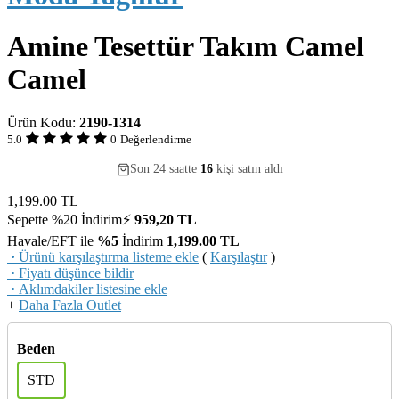
Amine Tesettür Takım Camel
Camel
Ürün Kodu:
2190-1314
5.0
0
Değerlendirme
Son 24 saatte
35
69
16
kişi satın aldı
1,199.00
TL
Sepette %20 İndirim⚡
959,20 TL
Havale/EFT ile
%5
İndirim
1,199.00
TL
·
Ürünü karşılaştırma listeme ekle
(
Karşılaştır
)
·
Fiyatı düşünce bildir
·
Aklımdakiler listesine ekle
+
Daha Fazla Outlet
Beden
STD