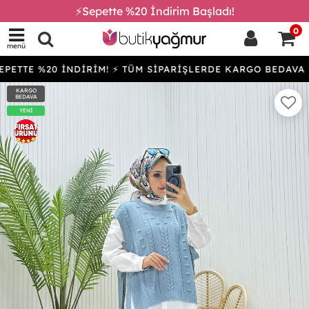
⚡Sepette %20 İndirim Başladı!
0
menü
PETTE %20 İNDİRİM! ⚡ TÜM SİPARİŞLERDE KARGO BEDAVA
KARGO
BEDAVA
YENİ