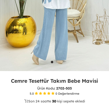
Cemre Tesettür Takım Bebe Mavisi
Ürün Kodu:
2702-503
5.0
0
Değerlendirme
Son 24 saatte
24
30
12
kişi sepete ekledi