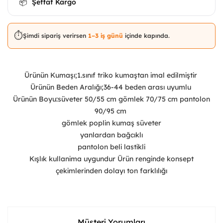
Şeffaf Kargo
📦
⏱️
Şimdi sipariş verirsen
1–3 iş günü
içinde kapında.
Ürünün Kumaşı;1.sınıf triko kumaştan imal edilmiştir
Ürünün Beden Aralığı;36-44 beden arası uyumlu
Ürünün Boyu:süveter 50/55 cm gömlek 70/75 cm pantolon
90/95 cm
gömlek poplin kumaş süveter
yanlardan bağcıklı
pantolon beli lastikli
Kışlık kullanima uygundur Ürün renginde konsept
çekimlerinden dolayı ton farklılığı
Müşteri Yorumları