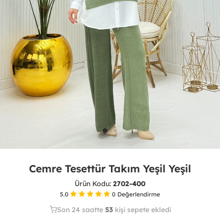
Cemre Tesettür Takım Yeşil Yeşil
Ürün Kodu:
2702-400
5.0
0
Değerlendirme
Son 24 saatte
43
53
10
kişi satın aldı