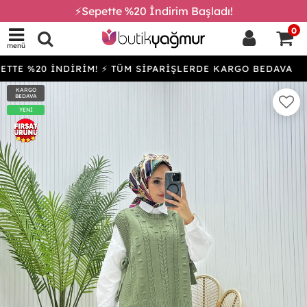
⚡Sepette %20 İndirim Başladı!
0
menü
TTE %20 İNDİRİM! ⚡ TÜM SİPARİŞLERDE KARGO BEDAVA
KARGO
BEDAVA
YENİ