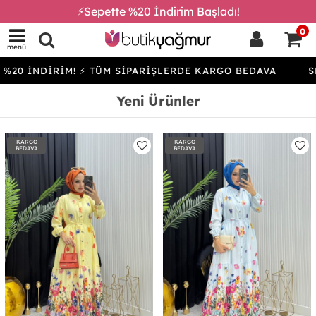
⚡Sepette %20 İndirim Başladı!
0
menü
İRİM! ⚡ TÜM SİPARİŞLERDE KARGO BEDAVA
SEPETTE %
Yeni Ürünler
KARGO
KARGO
BEDAVA
BEDAVA