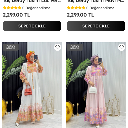
Taş Detay Takım Lacivert Lacivert
Taş Detay Takım Mavi Mavi
0
Değerlendirme
0
Değerlendirme
2,299.00 TL
2,299.00 TL
SEPETE EKLE
SEPETE EKLE
KARGO
KARGO
BEDAVA
BEDAVA