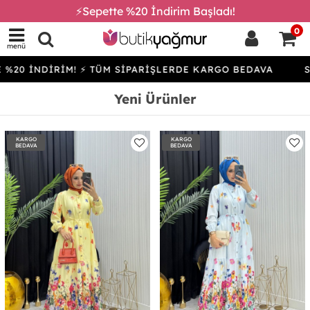
⚡Sepette %20 İndirim Başladı!
0
menü
DİRİM! ⚡ TÜM SİPARİŞLERDE KARGO BEDAVA
SEPETTE 
Yeni Ürünler
KARGO
KARGO
BEDAVA
BEDAVA