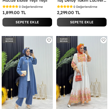
Mucize Elbise Yeşil Yeşil
Taş Detay Takım Lacivert Lacivert
0
Değerlendirme
0
Değerlendirme
1,899.00 TL
2,299.00 TL
SEPETE EKLE
SEPETE EKLE
KARGO
KARGO
BEDAVA
BEDAVA