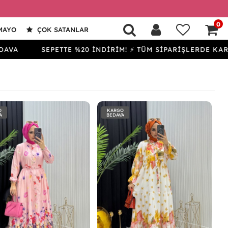
0
MAYO
ÇOK SATANLAR
SEPETTE %20 İNDİRİM! ⚡ TÜM SİPARİŞLERDE KARGO BED
O
KARGO
A
BEDAVA