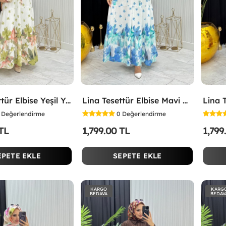
Lina Tesettür Elbise Yeşil Yeşil
Lina Tesettür Elbise Mavi Mavi
Değerlendirme
0
Değerlendirme
 TL
1,799.00 TL
1,799
EPETE EKLE
SEPETE EKLE
KARGO
KARG
BEDAVA
BEDAV