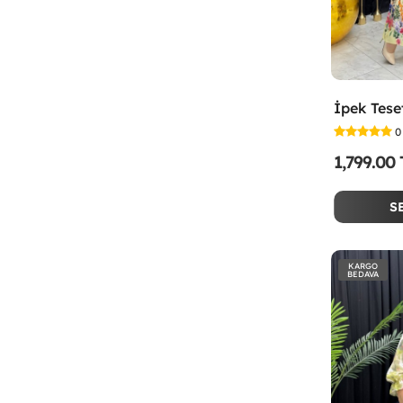
0
1,799.00
S
KARGO
BEDAVA