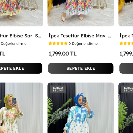
İpek Tesettür Elbise Sarı Sarı
İpek Tesettür Elbise Mavi Mavi
Değerlendirme
0
Değerlendirme
 TL
1,799.00 TL
1,799
EPETE EKLE
SEPETE EKLE
KARGO
KARG
BEDAVA
BEDAV