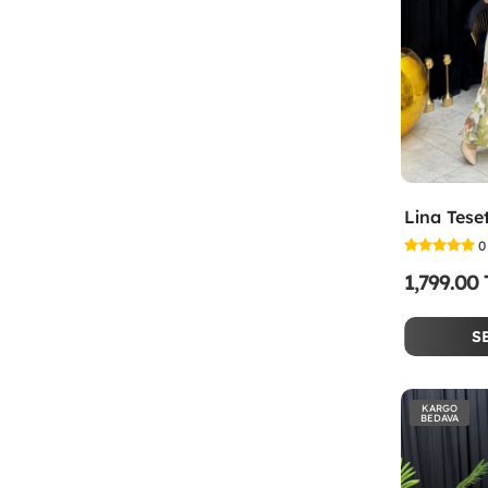
0
1,799.00
S
KARGO
BEDAVA