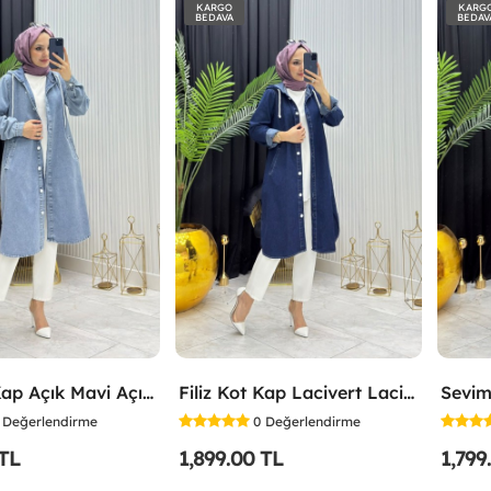
KARGO
KARG
BEDAVA
BEDAV
Filiz Kot Kap Açık Mavi Açık Mavi
Filiz Kot Kap Lacivert Lacivert
Sevim
Değerlendirme
0
Değerlendirme
 TL
1,899.00 TL
1,799