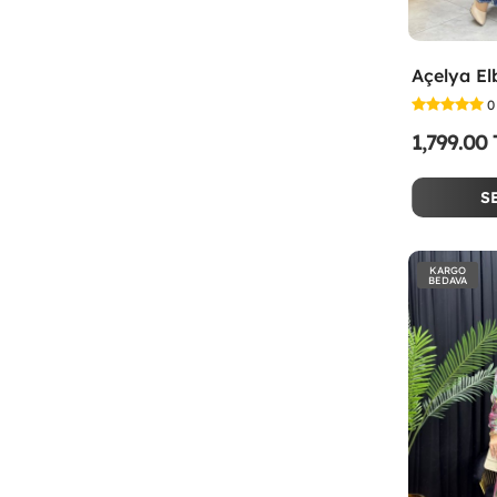
Açelya El
0
1,799.00
S
KARGO
BEDAVA