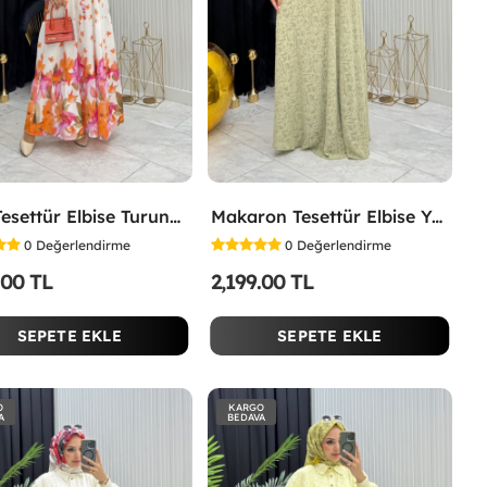
Lina Tesettür Elbise Turuncu Turuncu
Makaron Tesettür Elbise Yeşil Yeşil
0
Değerlendirme
0
Değerlendirme
.00 TL
2,199.00 TL
SEPETE EKLE
SEPETE EKLE
O
KARGO
A
BEDAVA