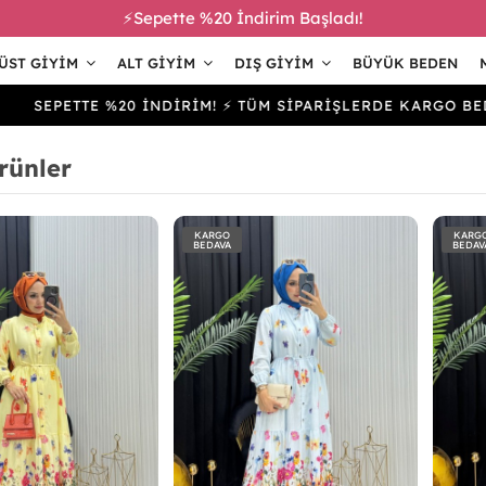
⚡Sepette %20 İndirim Başladı!
ÜST GIYIM
ALT GIYIM
DIŞ GIYIM
BÜYÜK BEDEN
ETTE %20 İNDİRİM! ⚡ TÜM SİPARİŞLERDE KARGO BEDAVA
rünler
KARGO
KARG
BEDAVA
BEDAV