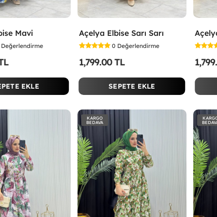
bise Mavi
Açelya Elbise Sarı Sarı
Açely
Değerlendirme
0
Değerlendirme
 TL
1,799.00 TL
1,799
EPETE EKLE
SEPETE EKLE
KARGO
KARG
BEDAVA
BEDAV