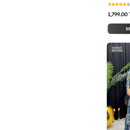
0
1,799.00
S
KARGO
BEDAVA