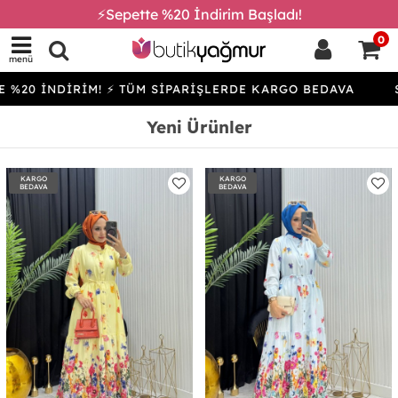
⚡Sepette %20 İndirim Başladı!
0
menü
DİRİM! ⚡ TÜM SİPARİŞLERDE KARGO BEDAVA
SEPETTE %
Yeni Ürünler
KARGO
KARGO
BEDAVA
BEDAVA