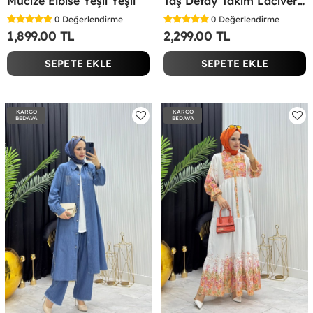
Mucize Elbise Yeşil Yeşil
Taş Detay Takım Lacivert Lacivert
0
Değerlendirme
0
Değerlendirme
1,899.00 TL
2,299.00 TL
SEPETE EKLE
SEPETE EKLE
KARGO
KARGO
BEDAVA
BEDAVA