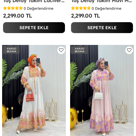
Taş Detay Takım Lacivert Lacivert
Taş Detay Takım Mavi Mavi
0
Değerlendirme
0
Değerlendirme
2,299.00 TL
2,299.00 TL
SEPETE EKLE
SEPETE EKLE
KARGO
KARGO
BEDAVA
BEDAVA