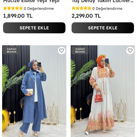
Mucize Elbise Yeşil Yeşil
Taş Detay Takım Lacivert Lacivert
0
Değerlendirme
0
Değerlendirme
1,899.00 TL
2,299.00 TL
SEPETE EKLE
SEPETE EKLE
KARGO
KARGO
BEDAVA
BEDAVA