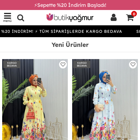
⚡Sepette %20 İndirim Başladı!
0
menü
İRİM! ⚡ TÜM SİPARİŞLERDE KARGO BEDAVA
SEPETTE %2
Yeni Ürünler
KARGO
KARGO
BEDAVA
BEDAVA