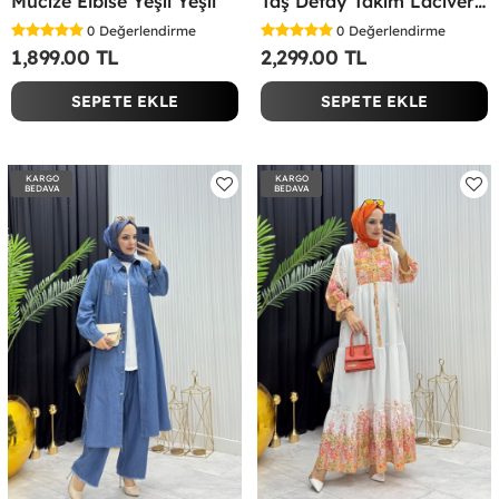
Mucize Elbise Yeşil Yeşil
Taş Detay Takım Lacivert Lacivert
0
Değerlendirme
0
Değerlendirme
1,899.00 TL
2,299.00 TL
SEPETE EKLE
SEPETE EKLE
KARGO
KARGO
BEDAVA
BEDAVA