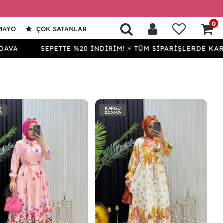
0
MAYO
ÇOK SATANLAR
SEPETTE %20 İNDİRİM! ⚡ TÜM SİPARİŞLERDE KARGO BED
O
KARGO
A
BEDAVA