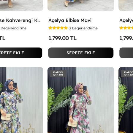
Selen Elbise Kahverengi Kahverengi
Açelya Elbise Mavi
Açelya
Değerlendirme
0
Değerlendirme
 TL
1,799.00 TL
1,799
EPETE EKLE
SEPETE EKLE
KARGO
KARG
BEDAVA
BEDAV