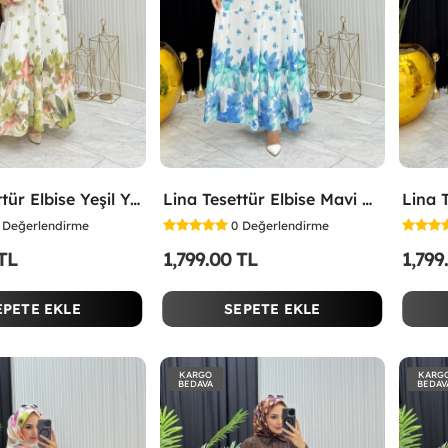
Lina Tesettür Elbise Yeşil Yeşil
Lina Tesettür Elbise Mavi Mavi
Değerlendirme
0
Değerlendirme
 TL
1,799.00 TL
1,799
EPETE EKLE
SEPETE EKLE
KARGO
KARG
BEDAVA
BEDAV