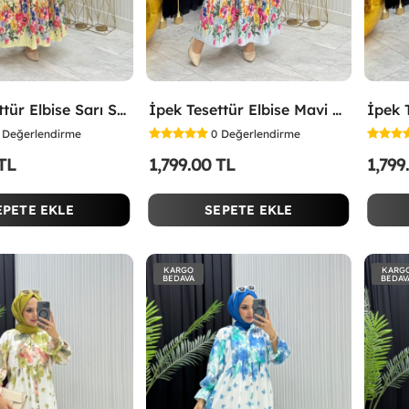
İpek Tesettür Elbise Sarı Sarı
İpek Tesettür Elbise Mavi Mavi
Değerlendirme
0
Değerlendirme
 TL
1,799.00 TL
1,799
EPETE EKLE
SEPETE EKLE
KARGO
KARG
BEDAVA
BEDAV