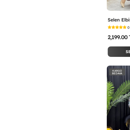
0
2,199.00
S
KARGO
BEDAVA