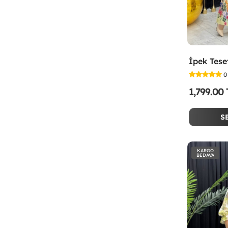
0
1,799.00
S
KARGO
BEDAVA