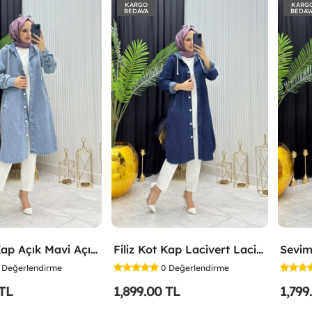
KARGO
KARG
BEDAVA
BEDAV
Filiz Kot Kap Açık Mavi Açık Mavi
Filiz Kot Kap Lacivert Lacivert
Sevim
Değerlendirme
0
Değerlendirme
 TL
1,899.00 TL
1,799