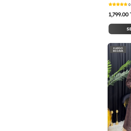
0
1,799.00
S
KARGO
BEDAVA