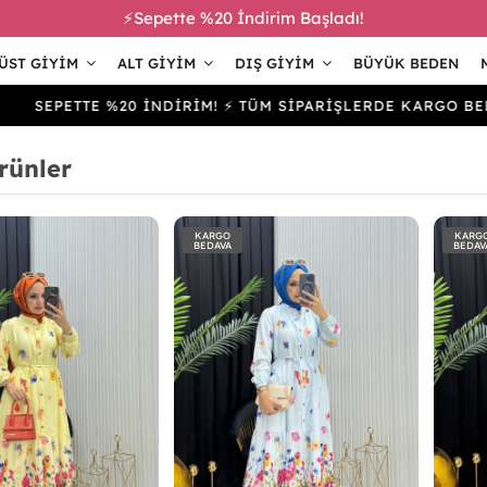
⚡Sepette %20 İndirim Başladı!
ÜST GIYIM
ALT GIYIM
DIŞ GIYIM
BÜYÜK BEDEN
ETTE %20 İNDİRİM! ⚡ TÜM SİPARİŞLERDE KARGO BEDAVA
rünler
KARGO
KARG
BEDAVA
BEDAV