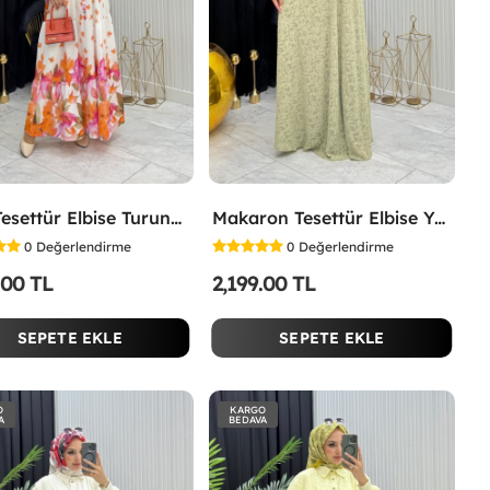
Lina Tesettür Elbise Turuncu Turuncu
Makaron Tesettür Elbise Yeşil Yeşil
0
Değerlendirme
0
Değerlendirme
.00 TL
2,199.00 TL
SEPETE EKLE
SEPETE EKLE
O
KARGO
A
BEDAVA