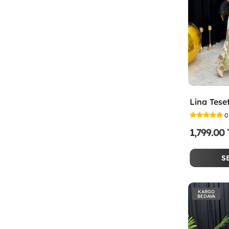
0
1,799.00
S
KARGO
BEDAVA