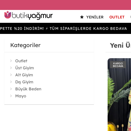
YENILER
OUTLET
20 İNDİRİM! ⚡ TÜM SİPARİŞLERDE KARGO BEDAVA
SEP
Yeni Ü
Kategoriler
Outlet
KARGO
BEDAVA
Üst Giyim
Alt Giyim
Dış Giyim
Büyük Beden
Mayo