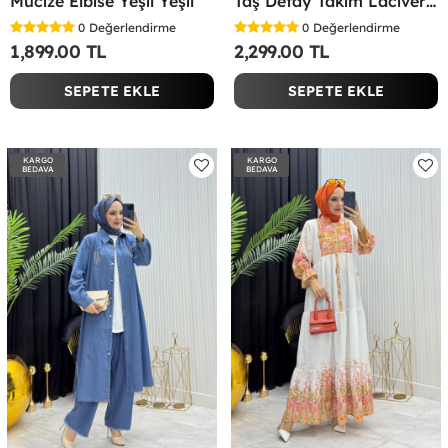
Mucize Elbise Yeşil Yeşil
Taş Detay Takım Lacivert Lacivert
0
Değerlendirme
0
Değerlendirme
1,899.00 TL
2,299.00 TL
SEPETE EKLE
SEPETE EKLE
KARGO
KARGO
BEDAVA
BEDAVA