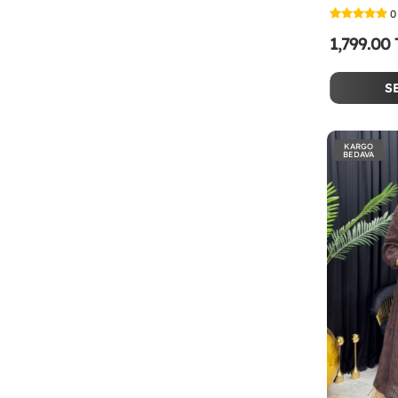
0
1,799.00
S
KARGO
BEDAVA