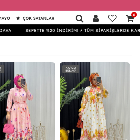
0
MAYO
ÇOK SATANLAR
SEPETTE %20 İNDİRİM! ⚡ TÜM SİPARİŞLERDE KARGO BED
O
KARGO
A
BEDAVA