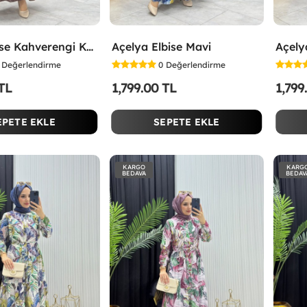
Selen Elbise Kahverengi Kahverengi
Açelya Elbise Mavi
Açelya
Değerlendirme
0
Değerlendirme
 TL
1,799.00 TL
1,799
EPETE EKLE
SEPETE EKLE
KARGO
KARG
BEDAVA
BEDAV