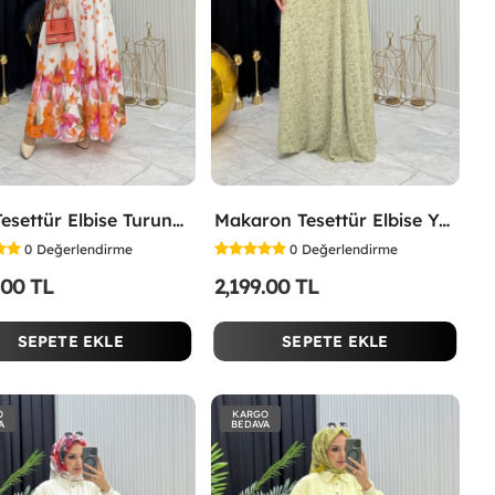
Lina Tesettür Elbise Turuncu Turuncu
Makaron Tesettür Elbise Yeşil Yeşil
0
Değerlendirme
0
Değerlendirme
.00 TL
2,199.00 TL
SEPETE EKLE
SEPETE EKLE
O
KARGO
A
BEDAVA