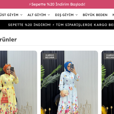
⚡Sepette %20 İndirim Başladı!
ÜST GIYIM
ALT GIYIM
DIŞ GIYIM
BÜYÜK BEDEN
ETTE %20 İNDİRİM! ⚡ TÜM SİPARİŞLERDE KARGO BEDAVA
rünler
KARGO
KARG
BEDAVA
BEDAV