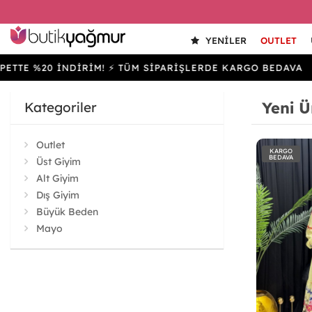
YENILER
OUTLET
20 İNDİRİM! ⚡ TÜM SİPARİŞLERDE KARGO BEDAVA
SEP
Yeni Ü
Kategoriler
Outlet
KARGO
BEDAVA
Üst Giyim
Alt Giyim
Dış Giyim
Büyük Beden
Mayo