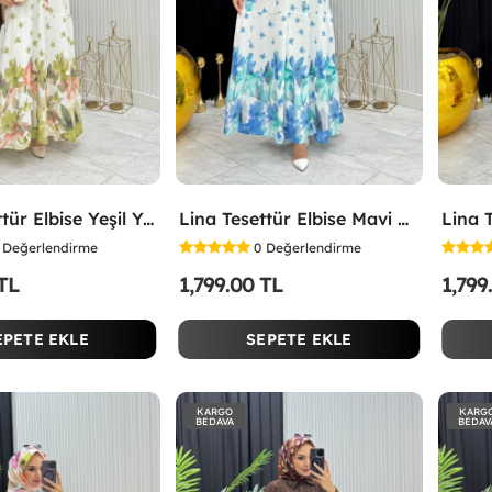
Lina Tesettür Elbise Yeşil Yeşil
Lina Tesettür Elbise Mavi Mavi
Değerlendirme
0
Değerlendirme
 TL
1,799.00 TL
1,799
EPETE EKLE
SEPETE EKLE
KARGO
KARG
BEDAVA
BEDAV