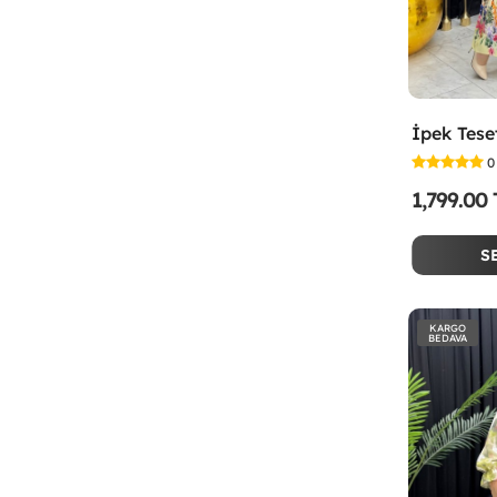
0
1,799.00
S
KARGO
BEDAVA