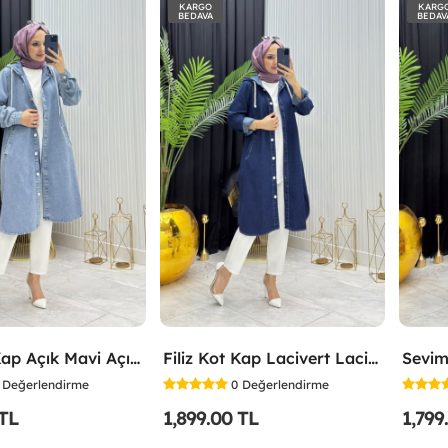
KARGO
KARG
BEDAVA
BEDAV
Filiz Kot Kap Açık Mavi Açık Mavi
Filiz Kot Kap Lacivert Lacivert
Sevim
Değerlendirme
0
Değerlendirme
 TL
1,899.00 TL
1,799