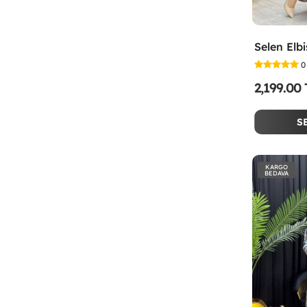
0
2,199.00
S
KARGO
BEDAVA