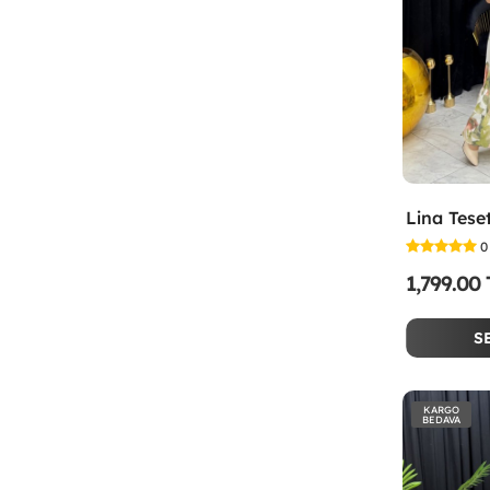
0
1,799.00
S
KARGO
BEDAVA