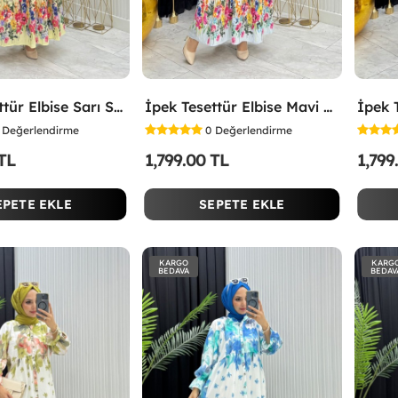
İpek Tesettür Elbise Sarı Sarı
İpek Tesettür Elbise Mavi Mavi
Değerlendirme
0
Değerlendirme
 TL
1,799.00 TL
1,799
EPETE EKLE
SEPETE EKLE
KARGO
KARG
BEDAVA
BEDAV