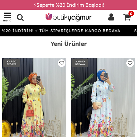
⚡Sepette %20 İndirim Başladı!
0
menü
İRİM! ⚡ TÜM SİPARİŞLERDE KARGO BEDAVA
SEPETTE %
Yeni Ürünler
KARGO
KARGO
BEDAVA
BEDAVA