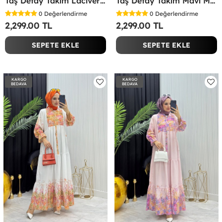
Taş Detay Takım Lacivert Lacivert
Taş Detay Takım Mavi Mavi
0
Değerlendirme
0
Değerlendirme
2,299.00 TL
2,299.00 TL
SEPETE EKLE
SEPETE EKLE
KARGO
KARGO
BEDAVA
BEDAVA