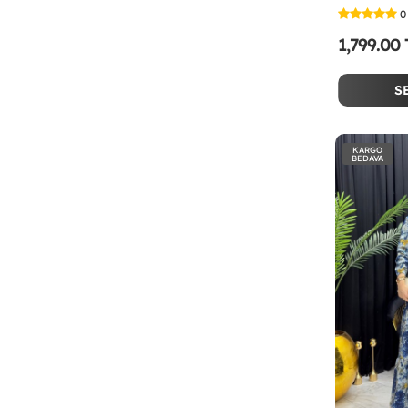
0
1,799.00
S
KARGO
BEDAVA