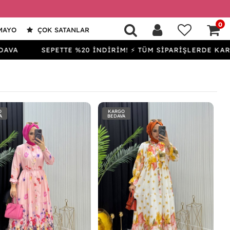
0
MAYO
ÇOK SATANLAR
SEPETTE %20 İNDİRİM! ⚡ TÜM SİPARİŞLERDE KARGO BED
O
KARGO
A
BEDAVA