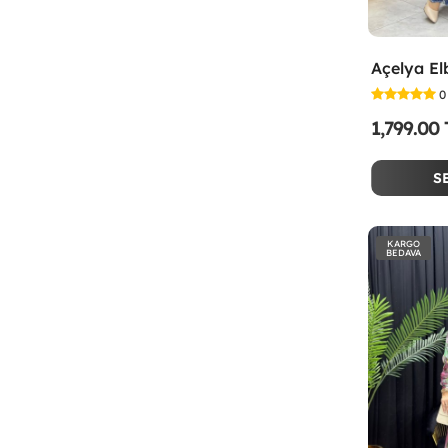
Açelya El
0
1,799.00
S
KARGO
BEDAVA