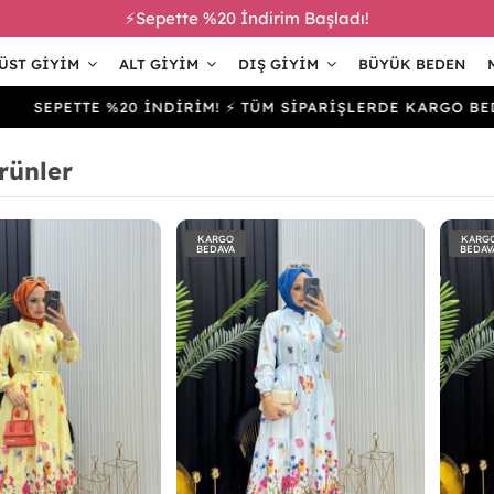
⚡Sepette %20 İndirim Başladı!
ÜST GIYIM
ALT GIYIM
DIŞ GIYIM
BÜYÜK BEDEN
ETTE %20 İNDİRİM! ⚡ TÜM SİPARİŞLERDE KARGO BEDAVA
rünler
KARGO
KARG
BEDAVA
BEDAV