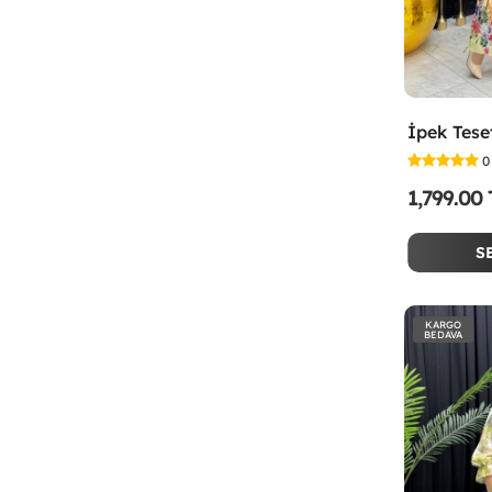
0
1,799.00
S
KARGO
BEDAVA