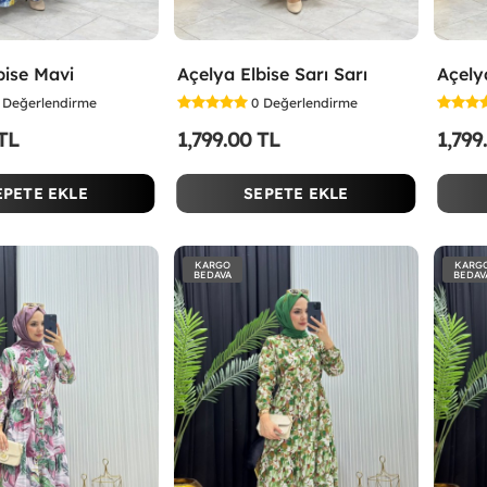
bise Mavi
Açelya Elbise Sarı Sarı
Açely
Değerlendirme
0
Değerlendirme
 TL
1,799.00 TL
1,799
EPETE EKLE
SEPETE EKLE
KARGO
KARG
BEDAVA
BEDAV