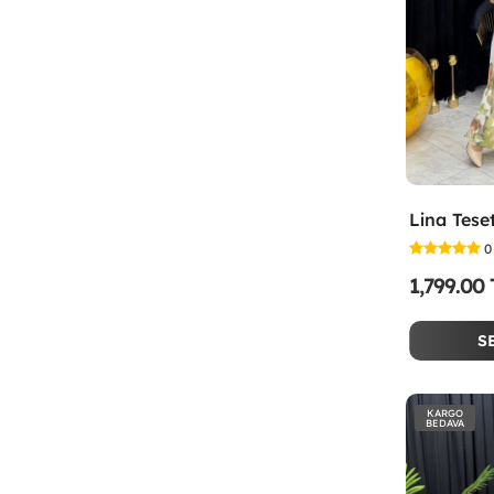
0
1,799.00
S
KARGO
BEDAVA