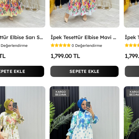
İpek Tesettür Elbise Sarı Sarı
İpek Tesettür Elbise Mavi Mavi
Değerlendirme
0
Değerlendirme
 TL
1,799.00 TL
1,799
EPETE EKLE
SEPETE EKLE
KARGO
KARG
BEDAVA
BEDAV