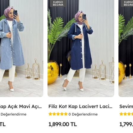
KARGO
KARG
BEDAVA
BEDAV
Filiz Kot Kap Açık Mavi Açık Mavi
Filiz Kot Kap Lacivert Lacivert
Sevim
Değerlendirme
0
Değerlendirme
 TL
1,899.00 TL
1,799