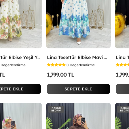
Lina Tesettür Elbise Yeşil Yeşil
Lina Tesettür Elbise Mavi Mavi
Değerlendirme
0
Değerlendirme
 TL
1,799.00 TL
1,799
EPETE EKLE
SEPETE EKLE
KARGO
KARG
BEDAVA
BEDAV