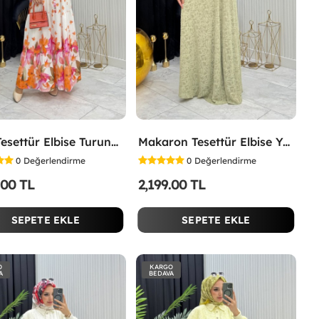
Lina Tesettür Elbise Turuncu Turuncu
Makaron Tesettür Elbise Yeşil Yeşil
0
Değerlendirme
0
Değerlendirme
.00 TL
2,199.00 TL
SEPETE EKLE
SEPETE EKLE
O
KARGO
A
BEDAVA