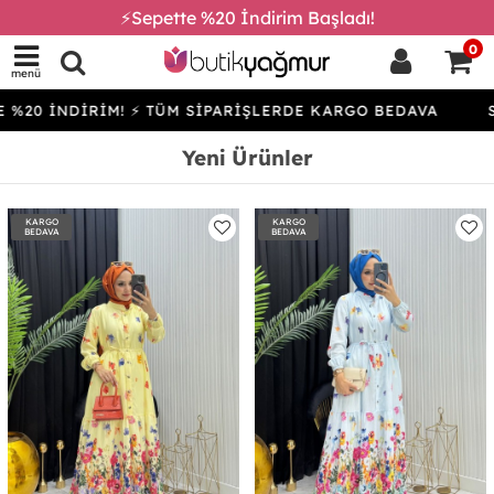
⚡Sepette %20 İndirim Başladı!
0
menü
İRİM! ⚡ TÜM SİPARİŞLERDE KARGO BEDAVA
SEPETTE %
Yeni Ürünler
KARGO
KARGO
BEDAVA
BEDAVA