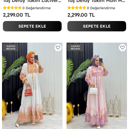
Taş Detay Takım Lacivert Lacivert
Taş Detay Takım Mavi Mavi
0
Değerlendirme
0
Değerlendirme
2,299.00 TL
2,299.00 TL
SEPETE EKLE
SEPETE EKLE
KARGO
KARGO
BEDAVA
BEDAVA