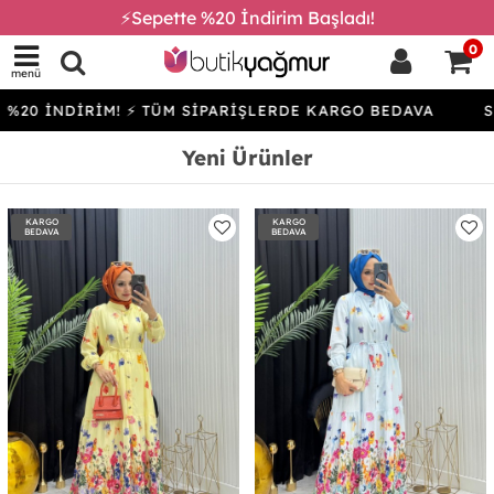
⚡Sepette %20 İndirim Başladı!
0
menü
İRİM! ⚡ TÜM SİPARİŞLERDE KARGO BEDAVA
SEPETTE %
Yeni Ürünler
KARGO
KARGO
BEDAVA
BEDAVA