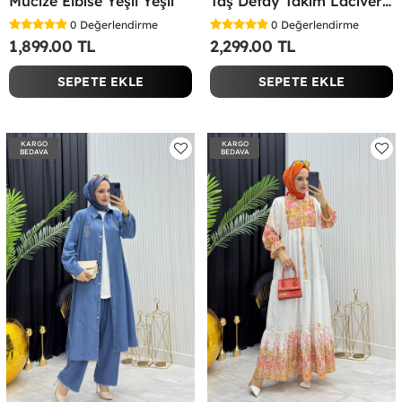
Mucize Elbise Yeşil Yeşil
Taş Detay Takım Lacivert Lacivert
0
Değerlendirme
0
Değerlendirme
1,899.00 TL
2,299.00 TL
SEPETE EKLE
SEPETE EKLE
KARGO
KARGO
BEDAVA
BEDAVA