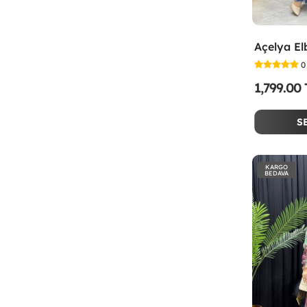
Açelya El
0
1,799.00
S
KARGO
BEDAVA