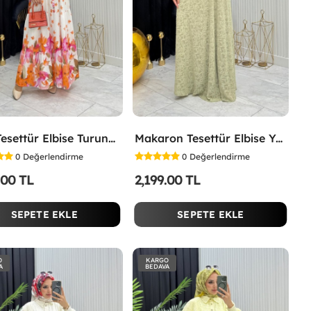
Lina Tesettür Elbise Turuncu Turuncu
Makaron Tesettür Elbise Yeşil Yeşil
0
Değerlendirme
0
Değerlendirme
.00 TL
2,199.00 TL
SEPETE EKLE
SEPETE EKLE
O
KARGO
A
BEDAVA