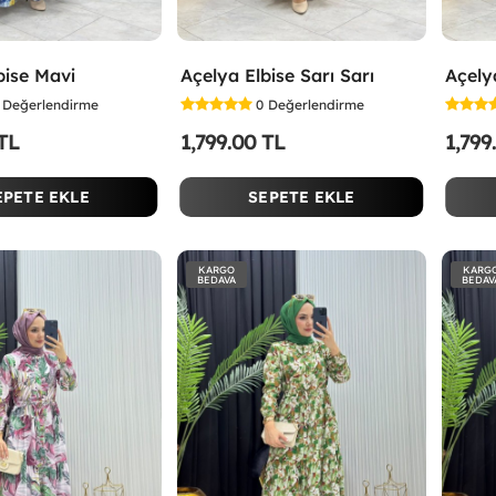
bise Mavi
Açelya Elbise Sarı Sarı
Açely
Değerlendirme
0
Değerlendirme
 TL
1,799.00 TL
1,799
EPETE EKLE
SEPETE EKLE
KARGO
KARG
BEDAVA
BEDAV