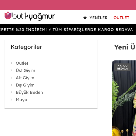
YENILER
OUTLET
%20 İNDİRİM! ⚡ TÜM SİPARİŞLERDE KARGO BEDAVA
SEP
Yeni Ü
Kategoriler
Outlet
KARGO
BEDAVA
Üst Giyim
Alt Giyim
Dış Giyim
Büyük Beden
Mayo