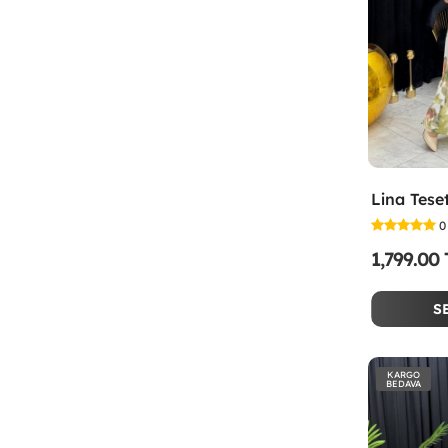
0
1,799.00
S
KARGO
BEDAVA