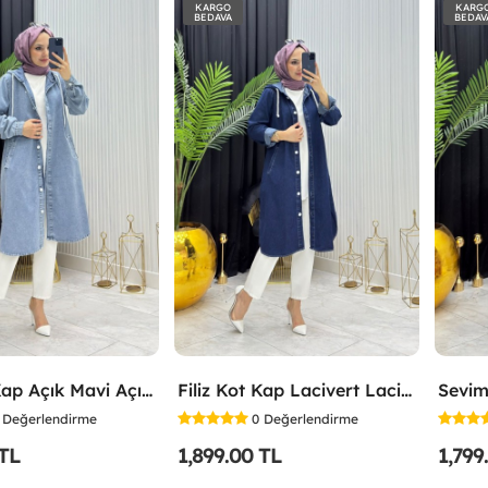
KARGO
KARG
BEDAVA
BEDAV
Filiz Kot Kap Açık Mavi Açık Mavi
Filiz Kot Kap Lacivert Lacivert
Sevim
Değerlendirme
0
Değerlendirme
 TL
1,899.00 TL
1,799