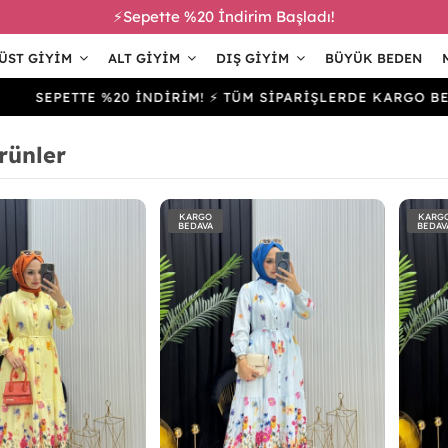
⚡Sepette %20 İndirim Başladı!
ÜST GIYIM
ALT GIYIM
DIŞ GIYIM
BÜYÜK BEDEN
ETTE %20 İNDİRİM! ⚡ TÜM SİPARİŞLERDE KARGO BEDAVA
rünler
KARGO
KARG
BEDAVA
BEDAV