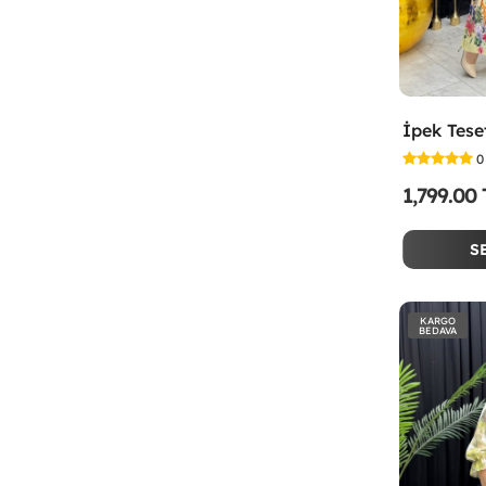
0
1,799.00
S
KARGO
BEDAVA