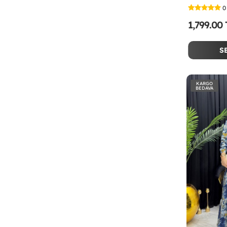
0
1,799.00
S
KARGO
BEDAVA