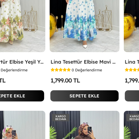
Lina Tesettür Elbise Yeşil Yeşil
Lina Tesettür Elbise Mavi Mavi
Değerlendirme
0
Değerlendirme
 TL
1,799.00 TL
1,799
EPETE EKLE
SEPETE EKLE
KARGO
KARG
BEDAVA
BEDAV