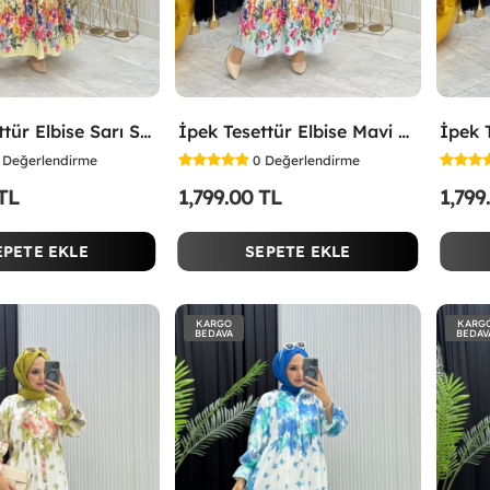
İpek Tesettür Elbise Sarı Sarı
İpek Tesettür Elbise Mavi Mavi
Değerlendirme
0
Değerlendirme
 TL
1,799.00 TL
1,799
EPETE EKLE
SEPETE EKLE
KARGO
KARG
BEDAVA
BEDAV