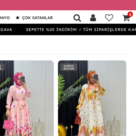
0
MAYO
ÇOK SATANLAR
SEPETTE %20 İNDİRİM! ⚡ TÜM SİPARİŞLERDE KARGO BE
O
KARGO
A
BEDAVA