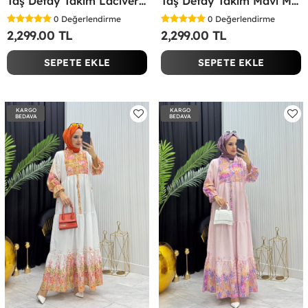
Taş Detay Takım Lacivert Lacivert
Taş Detay Takım Mavi Mavi
0
Değerlendirme
0
Değerlendirme
2,299.00 TL
2,299.00 TL
SEPETE EKLE
SEPETE EKLE
KARGO
KARGO
BEDAVA
BEDAVA