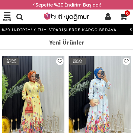
⚡Sepette %20 İndirim Başladı!
0
menü
İRİM! ⚡ TÜM SİPARİŞLERDE KARGO BEDAVA
SEPETTE %
Yeni Ürünler
KARGO
KARGO
BEDAVA
BEDAVA